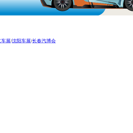
京车展
/
沈阳车展
/
长春汽博会