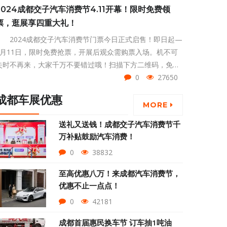
2024成都交子汽车消费节4.11开幕！限时免费领
票，逛展享四重大礼！
2024成都交子汽车消费节门票今日正式启售！即日起—
4月11日，限时免费抢票，开展后观众需购票入场。机不可
失时不再来，大家千万不要错过哦！扫描下方二维码，免费
抢票！4月11日-14日，成都世纪城会展中心，我们不见不
0
27650
散！
成都车展优惠
MORE
送礼又送钱！成都交子汽车消费节千
万补贴鼓励汽车消费！
0
38832
至高优惠八万！来成都汽车消费节，
优惠不止一点点！
0
42181
成都首届惠民换车节 订车抽1吨油