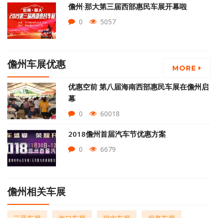
儋州·那大第三届西部惠民车展开幕啦
0
5057
儋州车展优惠
MORE
优惠空前 第八届海南西部惠民车展在儋州启
幕
0
60018
2018儋州首届汽车节优惠方案
0
6679
儋州相关车展