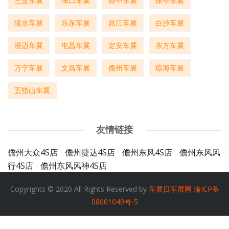
三亚车展
海口车展
琼中车展
保亭车展
陵水车展
乐东车展
昌江车展
白沙车展
澄迈车展
屯昌车展
定安车展
东方车展
万宁车展
文昌车展
儋州车展
琼海车展
五指山车展
友情链接
儋州大众4S店
儋州捷达4S店
儋州东风4S店
儋州东风风
行4S店
儋州东风风神4S店
Copyrights © 2020 All Rights Reserved by
车展日车展网
渝ICP备
08001040号-5
关于我们
合作展会
投稿规范
广告服务
联系方式