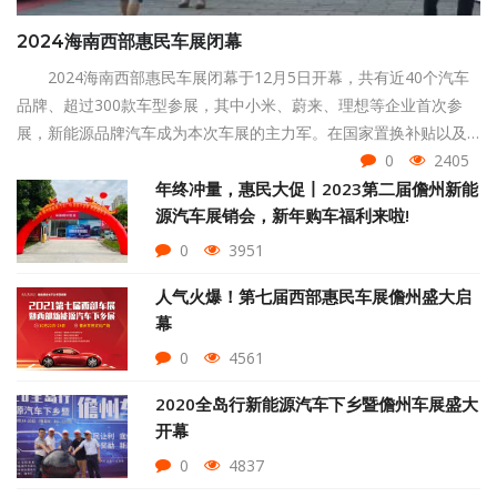
2024海南西部惠民车展闭幕
2024海南西部惠民车展闭幕于12月5日开幕，共有近40个汽车
品牌、超过300款车型参展，其中小米、蔚来、理想等企业首次参
展，新能源品牌汽车成为本次车展的主力军。在国家置换补贴以及
省市两级补贴的加持下，各大车企纷纷发力，推出年终大促让利消
0
2405
费者。车展为期4天，吸引超1万人次到场参与。
年终冲量，惠民大促丨2023第二届儋州新能
源汽车展销会，新年购车福利来啦!
0
3951
人气火爆！第七届西部惠民车展儋州盛大启
幕
0
4561
2020全岛行新能源汽车下乡暨儋州车展盛大
开幕
0
4837