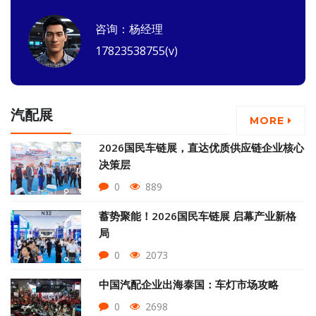
咨询：杨经理
17823538755(v)
汽配展
MORE
2026国民车链展，直达优质供应链企业核心
决策层
0
889
蓄势聚能！2026国民车链展 启幕产业新格
局
0
2073
中国汽配企业出海泰国：车灯市场攻略
0
2698