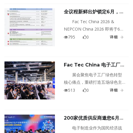
气，各展馆内专业观众络绎不
全议程新鲜出炉锁定6月，遇
绝，电子工厂节能低碳技术专
见全年难得行业盛宴！3天
区、中国静电防护产业展、节能
Fac Tec China 2026 &
20+场重磅会议，解锁电子制
降碳技术产品专区、汽车电子绿
NEPCON China 2026 即将于6月
造绿色智造新未来
色及智慧拆解实景展示区、循环
2-4日在上海世博展览馆重磅启
795
0
详细
利用多个主题展示区吸引全球各
幕！作为电子制造领域的年度盛
地的观众莅临参观。
会，本次展会聚焦绿电子制造、
半导体技术、汽车电子、绿色工
Fac Tec China 电子工厂设
厂&工厂设施、国际交流五大核心
施展绿色制造系列论坛即将举
方向，打造20+场专业论坛与技能
展会聚焦电子工厂绿色转型
办！
赛事，汇聚全球专家、行业领袖
核心痛点，重磅打造五场绿色主
与技术先锋，带来最前沿的技术
题会议，涵盖电子制造、绿色工
513
0
详细
分享、政策解读与实战案例。
厂、半导体技术、汽车电子等多
行业场景，覆盖政策解读、标准
落地、技术应用、供应链协同及
200家优质供应商邀您6月2-
垂直行业实践全维度，重点探讨
4日共赴上海Fac Tec
企业如何构建可持续的绿色制造
电子制造业作为国民经济战
China电子工厂设施展