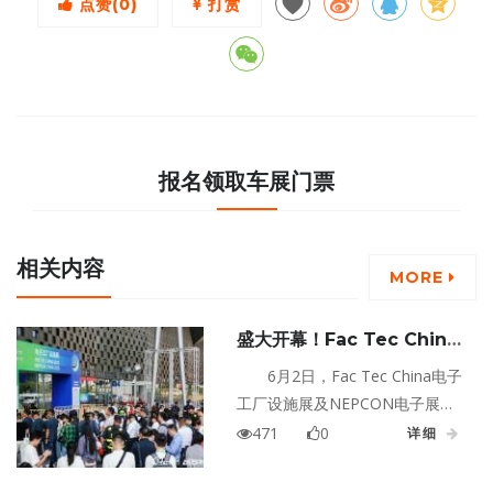
点赞(
0
)
打赏
报名领取车展门票
相关内容
MORE
盛大开幕！Fac Tec China
电子工厂设施展与NEPCON
6月2日，Fac Tec China电子
电子展首日场面爆棚，点燃产
工厂设施展及NEPCON电子展在
业升级新动能
上海世博展览馆盛大开幕！作为
471
0
详细
2026年电子制造领域的重要行业
盛会，展会开展首日呈现高涨人