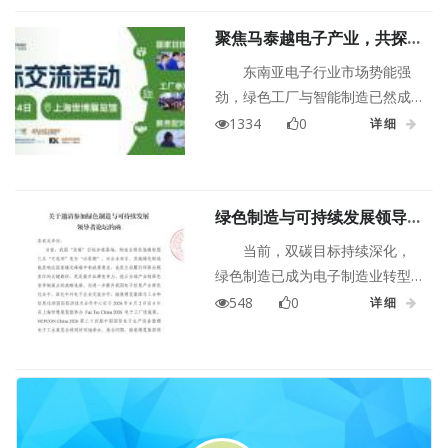
数字孪生中控室、绿色能源区三
聚焦马泰越电子产业，共探东
大主题区域。通过展示+互动双重
南亚绿色智造新机遇 | Fac
体验模式全方位呈现未来汽车电
东南亚电子行业市场势能强
Tec China×NEPCON
子工厂的智能、绿色与真实落地
劲，绿色工厂与智能制造已然成
China 6月上海双展联动
场景。
为当地制造企业的发展新引擎。
1334
0
详细
Fac Tec China 2026 将于2026年
6月2-4日，联动NEPCON China
2026中国国际电子生产设备暨微
绿色制造与可持续发展领导者
电子工业展，重磅推出东南亚技
论坛演讲嘉宾重磅来袭速来查
术沙龙。本次活动特邀泰国、马
当前，双碳目标持续深化，
收邀请函！政策+标准+技术
来西亚、越南协会牵头，组织当
绿色制造已成为电子制造业转型
+对接全链路覆盖
地企业代表来华参会，携手海内
升级的核心命题。从绿色工厂认
548
0
详细
外知名厂商，以技术沙龙+商贸交
证到零碳工厂建设，从 ESG 体系
流+工厂参观多元形式，打造家门
构建到价值链绿色重塑，从资源
口的跨国技术对接盛会，精准链
综合利用到碳排放精准核算，电
接中外资源、共探产业升级新机
子制造企业正面临前所未有的政
遇。
策合规压力与技术升级挑战。