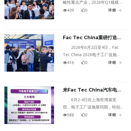
体系、如何实现节能降碳与成本
略性重点产业，2026年Q1规模以
优化、如何打造绿色工厂全链路
上企业营收4.31万亿元
439
0
详细
绿色供应链等关键问题，为行业
（+14.8%），实现利润总额
搭建深度交流与资源对接的专业
2,170亿元（+125%）。可见，行
平台，助力企业稳步走好绿色低
业盈利大幅改善的窗口期，而柔
碳高质量发展之路。
Fac Tec China重磅打造汽
性化、智能化、绿色化也从转型
车电子绿色智造实景展示区！
概念加速迈向规模落地。在这一
2026年6月2日至4日，Fac
展示、互动、论坛三管齐下
趋势下，Fac Tec China电子工厂
Tec China 2026电子工厂设施展
设施展，联合同期NEPCON上海
电子工厂设施展同期汽车电子专
416
0
详细
电子展与S-Factory Expo上海自
题展将在上海世博展览馆重磅推
动化展，将于2026年6月2-4日在
出汽车电子绿色及智慧拆解实景
上海世博展览馆举办。
展示区。
来Fac Tec China汽车电子
未来工厂实景展示区，看具身
6月2-4日在上海世博展览
智能、AR/VR、双碳管理平
馆，电子工厂设施展同期，特别
台等前沿技术
设立汽车电子绿色及智慧拆解实
588
0
详细
景展示区，重磅推出汽车电子未
来工厂板块，内含智能产线区、