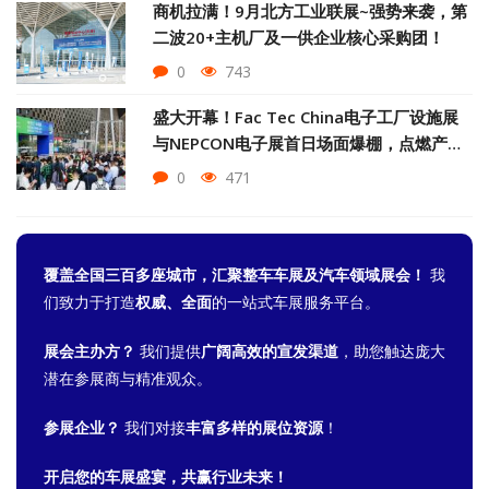
商机拉满！9月北方工业联展~强势来袭，第
二波20+主机厂及一供企业核心采购团！
0
743
盛大开幕！Fac Tec China电子工厂设施展
与NEPCON电子展首日场面爆棚，点燃产业
升级新动能
0
471
覆盖全国三百多座城市，汇聚整车车展及汽车领域展会！
我
们致力于打造
权威、全面
的一站式车展服务平台。
展会主办方？
我们提供
广阔高效的宣发渠道
，助您触达庞大
潜在参展商与精准观众。
参展企业？
我们对接
丰富多样的展位资源
！
开启您的车展盛宴，共赢行业未来！