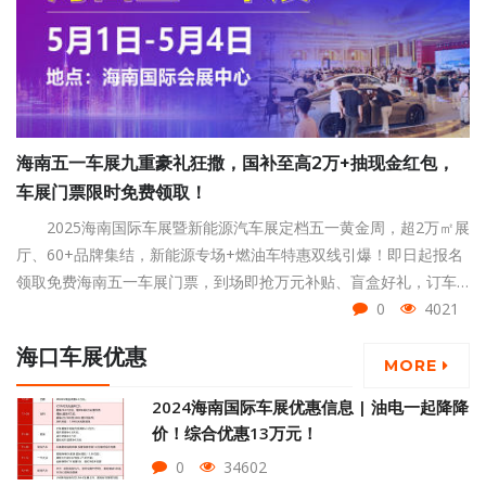
海南五一车展九重豪礼狂撒，国补至高2万+抽现金红包，
车展门票限时免费领取！
2025海南国际车展暨新能源汽车展定档五一黄金周，超2万㎡展
厅、60+品牌集结，新能源专场+燃油车特惠双线引爆！即日起报名
领取免费海南五一车展门票，到场即抢万元补贴、盲盒好礼，订车
抽现金红包，不买车也能赢茶叶！快来领取海南五一车展门票吧！
0
4021
海口车展优惠
MORE
2024海南国际车展优惠信息 | 油电一起降降
价！综合优惠13万元！
0
34602