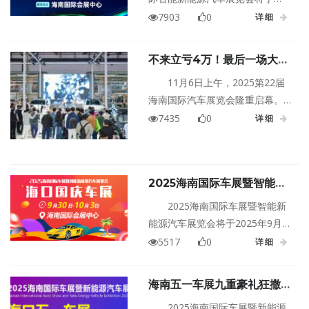
2026年3月26日至29日在海南海
7903
0
详细
口海南国际会展中心盛大举行！
不来立亏4万！最后一场大型
车展——海南国际车展盛大开
11月6日上午，2025第22届
幕！
海南国际汽车展览会隆重启幕。
作为2025年度最后一场大型车
7435
0
详细
展，本届展会汇聚了政策红利与
品牌让利的双重优势，为消费者
打造了一场"省钱、省心、省力"的
2025海南国际车展暨智能新
购车盛宴。
能源汽车展览会
2025海南国际车展暨智能新
能源汽车展览会将于2025年9月
30日至10月3日在海南海口海南国
5517
0
详细
际会展中心二期（2号馆、3号
馆）盛大举行！
海南五一车展九重豪礼狂撒，
国补至高2万+抽现金红包，
2025海南国际车展暨新能源