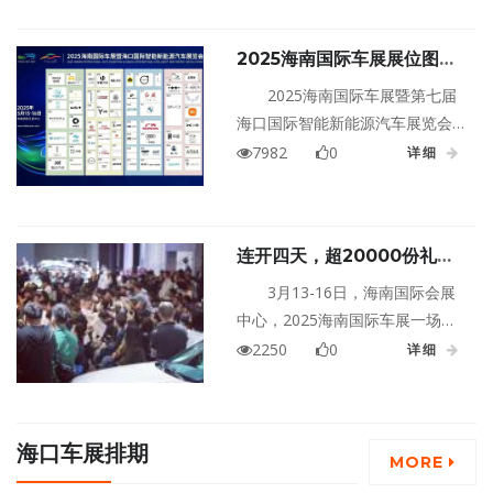
重开幕！本届展会由海南两大车
展首度联袂举办，展出面积突破6
2025海南国际车展展位图公
万平方米，汇聚超过100个国内外
布！一键收藏，逛展不迷路！
知名汽车品牌，涵盖传统燃油
2025海南国际车展暨第七届
车、新能源车，打造一场集科
海口国际智能新能源汽车展览会
技、文化、娱乐于一体的汽车盛
将于3月13日-16日在海南国际会
7982
0
详细
宴。
展中心隆重举办。这是一场新车
型、新技术、新战略齐聚的国际
车展，连结汽车消费与汽车生活
连开四天，超20000份礼品
的多元汽车文化嘉年华。展位图
放送！海南国际车展即将开幕
重磅来袭，快来一起看看吧。
3月13-16日，海南国际会展
中心，2025海南国际车展一场汽
车界的超级盛宴即将开启。海南
2250
0
详细
车展天花板来了，买车至高补贴
39000元现金！这次车展优惠力度
有多大？告诉你买车省钱的终极
海口车展排期
秘籍！
MORE