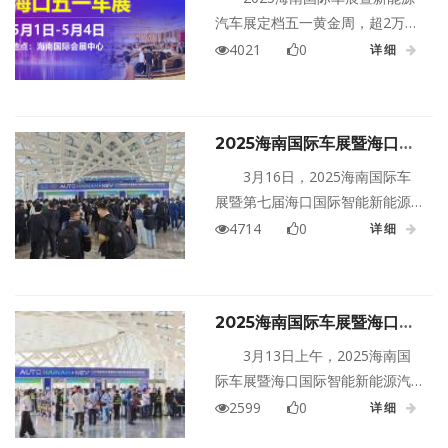
车展门票限时免费领取！
汽车展定档五一黄金周，超2万㎡
展厅、60+品牌集结，新能源专场
4021
0
详细
+燃油车特惠双线引爆！即日起报
名领取免费海南五一车展门票，
到场即抢万元补贴、盲盒好礼，
2025海南国际车展暨海口国
订车抽现金红包，不买车也能赢
际智能新能源汽车展览会圆满
茶叶！快来领取海南五一车展门
3月16日，2025海南国际车
闭幕
票吧！
展暨第七届海口国际智能新能源
汽车展览会（以下简称2025海南
4714
0
详细
国际车展暨海口国际智能新能源
汽车展览会）在海南国际会展中
心圆满落幕。这场为期4天，以全
2025海南国际车展暨海口国
品牌、全车型、全优惠 为主题的
际智能新能源汽车展览会盛大
盛会，展会总展览面积突破6万平
3月13日上午，2025海南国
启幕！首日人气爆棚，五大亮
方米，吸引了超100个汽车品牌参
际车展暨海口国际智能新能源汽
点抢先看！
展和千余款车型，展会盛况空
车展览会（以下简称2025海南国
2599
0
详细
前，共吸引观众超过10万人次。
际车展）在海南国际会展中心隆