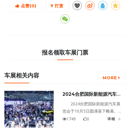
点赞(
0
)
打赏
报名领取车展门票
车展相关内容
MORE
2024合肥国际新能源汽车展
览会圆满收官
2024合肥国际新能源汽车展
览会于10月5日圆满落下帷幕。本
届车展以徽动全球，一路向前为
1749
0
详细
主题，首次启用双主会场——滨