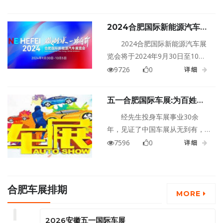
肥骆岗公园会场，亲身体验这场
震撼人心的新能源汽车盛宴。
2024合肥国际新能源汽车展
览会
2024合肥国际新能源汽车展
览会将于2024年9月30日至10月5
日在安徽合肥滨湖国际会展中心
9726
0
详细
盛大举行！
五一合肥国际车展:为百姓创
造有价值服务
经先生投身车展事业30余
年，见证了中国车展从无到有，
从办展业余到国际水准的发展过
7596
0
详细
程。车展与时俱进， 创造有价值
服务 车展行业也随汽车行业的发
展而与时俱进，中汽国际积极开
合肥车展排期
拓、创新，脚踏实地的服务消费
MORE
者与车企，并与当地媒体、当地
的场馆、当地的经销商一起合
2026安徽五一国际车展