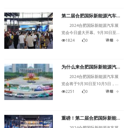
湖国际会展中心和骆岗公园，并
联合6个区县分会场，汇聚了百余
第二届合肥国际新能源汽车展
汽车品牌、千余款展车，20余款
览会今日开幕
新车和技术在车展上首发首秀。
2024合肥国际新能源汽车展
览会今日盛大开幕。9月30日至10
月5日，安徽进入车展周，这场金
1824
0
详细
秋时节的汽车顶级盛宴正式拉开
序幕。本届车展汇聚近百家中外
车企集中亮相，展出车辆超1000
为什么来合肥国际新能源汽车
台，首发首秀车型和技术20多
展买新能源车？
款。首次启用双主会场——滨湖
2024合肥国际新能源汽车展
国际会展中心、合肥骆岗公园及
览会将于9月30日至10月5日，火
六大分会场，展出面积超26万平
热来袭！性能、价钱、颜值……寻
2251
0
详细
方米。
找理想座驾，无外乎考虑这些
点。如果选购新能源车，建议来
到本届车展现场再出手。
重磅！第二届合肥国际新能源
汽车展览会正式官宣！
2024合肥国际新能源汽车展