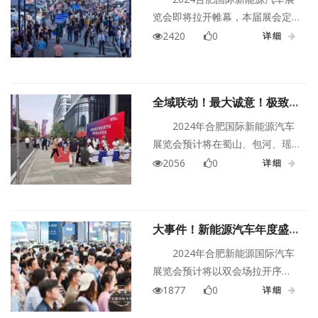
览会即将拉开帷幕，本届展会定
于9月30日至10月5日。近100家
2420
0
详细
全球知名的汽车品牌竞相绽放，
携1000余款展车、数十款全新力
作齐聚一堂，亮相26.3万平方米
全域联动！最大诚意！极致热
的巨大舞台。本届车展设有两个
情！2024年合肥国际新能源
主会场——合肥滨湖国际会展中
2024年合肥国际新能源汽车
汽车展览会为你而来~
心、合肥骆岗公园。作为金秋最
展览会预计将在蜀山、包河、瑶
值得期待的大型车展，这注定是
海、庐阳、长丰和肥西等地区的
2056
0
详细
新能源汽车的极致展示场，是一
主要汽车城设立多个分会场，共
场融合了机械与艺术的视觉盛
同举办这场万众期待的汽车展
宴。
销。
大事件！新能源汽车年度盛事
—合肥国际新能源汽车展即将
2024年合肥新能源国际汽车
上演
展览会预计将以双会场拉开序
幕，观众们在两个极具代表性的
1877
0
详细
场馆——滨湖国际会展中心和合