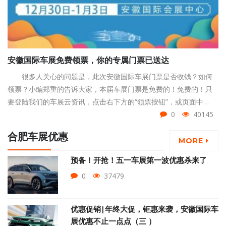
安徽国际车展免费领票，你的专属门票已送达
很多人关心的问题是，此次安徽国际车展门票是否收钱？如何
领票？小编郑重的告诉大家，本届车展门票是免费的！免费的！只
要登陆我们的车展云资讯，点击右下方的“领票按钮”，或页面中
的“限时免费领票”按钮，填写您的姓名、手机号与身份证号码，即可
0
40145
免费领取门票。
合肥车展优惠
MORE
预备！开抢！五一车展第一波优惠杀来了
0
37479
优惠促销|年终大促，钜惠来袭，安徽国际车
展优惠不止一点点（三 ）