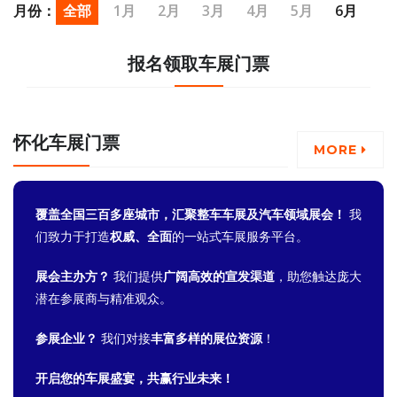
2020
2019
月份：
全部
1月
2月
3月
4月
5月
6月
7月
8月
9月
10月
11月
12月
报名领取车展门票
怀化车展门票
MORE
覆盖全国三百多座城市，汇聚整车车展及汽车领域展会！
我
们致力于打造
权威、全面
的一站式车展服务平台。
展会主办方？
我们提供
广阔高效的宣发渠道
，助您触达庞大
潜在参展商与精准观众。
参展企业？
我们对接
丰富多样的展位资源
！
开启您的车展盛宴，共赢行业未来！