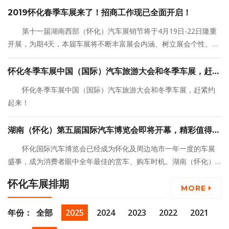
袭。如果你打算买车，一定要等到4月19日，到车展来看看！
2019怀化春季车展来了！招商工作现已全面开启！
第十一届湖南西部（怀化）汽车展销节将于4月19日-22日隆重
开展，为期4天，本届车展将不断丰富展会内涵、树立展会个性、提
升展会品质，为怀化及周边市民贡献一场精彩纷呈的汽车文化盛
宴。
怀化冬季车展中国（国际）汽车旅游大会和冬季车展，赶紧
约起来！
怀化冬季车展中国（国际）汽车旅游大会和冬季车展，赶紧约
起来！
湖南（怀化）第五届国际汽车博览会即将开幕，精彩值得期
待！
怀化国际汽车博览会已经成为怀化及周边地市一年一度的车展
盛事，成为消费者眼中全年最佳的赏车、购车时机。湖南（怀化）
第五届国际汽车博览
怀化车展排期
MORE
年份：
全部
2025
2024
2023
2022
2021