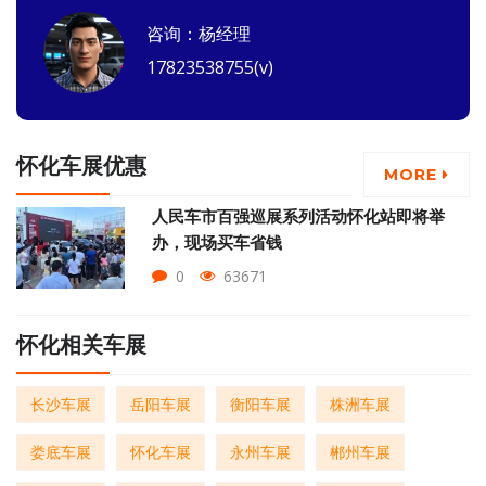
咨询：杨经理
17823538755(v)
怀化车展优惠
MORE
人民车市百强巡展系列活动怀化站即将​举
办，现场买车省钱
0
63671
怀化相关车展
长沙车展
岳阳车展
衡阳车展
株洲车展
娄底车展
怀化车展
永州车展
郴州车展