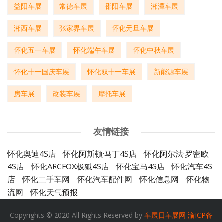
益阳车展
常德车展
邵阳车展
湘潭车展
湘西车展
张家界车展
怀化元旦车展
怀化五一车展
怀化端午车展
怀化中秋车展
怀化十一国庆车展
怀化双十一车展
新能源车展
房车展
改装车展
摩托车展
友情链接
怀化奥迪4S店
怀化阿斯顿·马丁4S店
怀化阿尔法·罗密欧
4S店
怀化ARCFOX极狐4S店
怀化宝马4S店
怀化汽车4S
店
怀化二手车网
怀化汽车配件网
怀化信息网
怀化物
流网
怀化天气预报
Copyrights © 2020 All Rights Reserved by
车展日车展网
渝ICP备