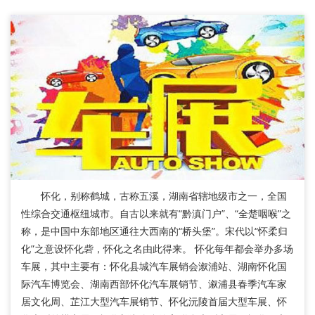
怀化，别称鹤城，古称五溪，湖南省辖地级市之一，全国
性综合交通枢纽城市。自古以来就有“黔滇门户”、“全楚咽喉”之
称，是中国中东部地区通往大西南的“桥头堡”。宋代以“怀柔归
化”之意设怀化砦，怀化之名由此得来。 怀化每年都会举办多场
车展，其中主要有：怀化县城汽车展销会溆浦站、湖南怀化国
际汽车博览会、湖南西部怀化汽车展销节、溆浦县春季汽车家
居文化周、芷江大型汽车展销节、怀化沅陵首届大型车展、怀