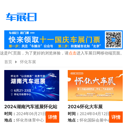
这是PC页面，为了更好的浏览体验，请
点击
进入车展日网移动端页面。
首页
怀化车展
2024湖南汽车巡展怀化站
2024怀化大车展
时间：
2024年06月21日 - 06月
时间：
2024年04月12日 - 04月
详情
详情
23日
15日
地点：
怀化市体育中心
地点：
怀化国际会展中心