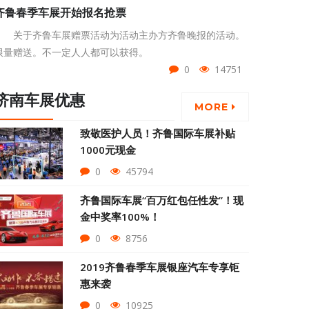
齐鲁春季车展开始报名抢票
关于齐鲁车展赠票活动为活动主办方齐鲁晚报的活动。
限量赠送。不一定人人都可以获得。
0
14751
济南车展优惠
MORE
致敬医护人员！齐鲁国际车展补贴
1000元现金
0
45794
齐鲁国际车展“百万红包任性发”！现
金中奖率100%！
0
8756
2019齐鲁春季车展银座汽车专享钜
惠来袭
0
10925