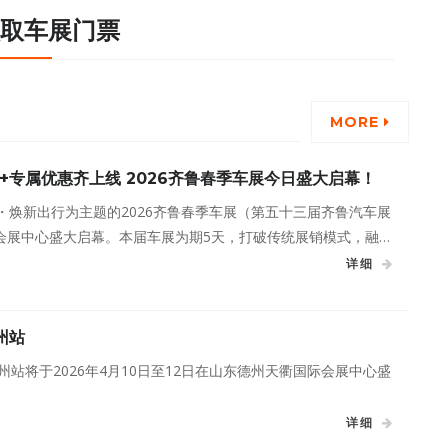
取车展门票
MORE
+专属优惠齐上线 2026齐鲁春季车展今日盛大启幕！
・焕新出行为主题的2026齐鲁春季车展（第五十三届齐鲁汽车展
会展中心盛大启幕。本届车展为期5天，打破传统展销模式，融合
策红利与品牌钜惠，以近百个品牌、千款车型的豪华阵容，为消费
详细
、玩乐、体验于一体的汽车消费盛宴。
州站
德州站将于2026年4月10日至12日在山东德州天衢国际会展中心盛
详细