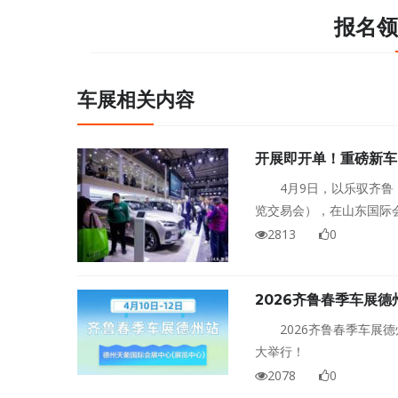
报名领
车展相关内容
开展即开单！重磅新车
4月9日，以乐驭齐鲁
览交易会），在山东国际
智能互动、科技展示、政
2813
0
者带来一场集赏车、购车
2026齐鲁春季车展德
2026齐鲁春季车展
大举行！
2078
0