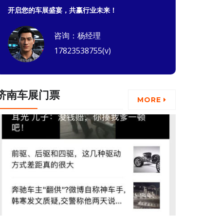
开启您的车展盛宴，共赢行业未来！
咨询：杨经理
17823538755(v)
济南车展门票
MORE