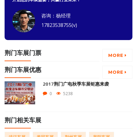
咨询：杨经理
17823538755(v)
荆门车展门票
MORE
荆门车展优惠
MORE
2017荆门广电秋季车展钜惠来袭
0
5238
荆门相关车展
武汉车展
黄冈车展
荆州车展
襄阳车展