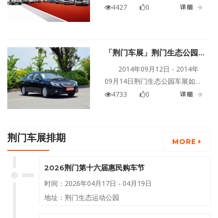
豪4S店 冬季大型车展惠动全城，
4427
0
详细
最美的车，最美的人，最美的价
格，就在最美的起亚！起亚粉丝
们，荆门生态运动公园，我们与
「荆门车展」荆门生态公园车
您不见不散！钜惠20000元起；巅
展优惠抢先看
峰礼：车展期间厂家特供30台年
2014年09月12日 - 2014年
末超低巅峰特价车。
09月14日荆门生态公园车展如期
举行，有兴趣的朋友可以到现场
4733
0
详细
详细咨询，下面小编为大家呈现
车市上部分车型优惠信息：
荆门车展排期
MORE
2026荆门第十六届惠民购车节
时间：2026年04月17日 - 04月19日
地址：荆门生态运动公园