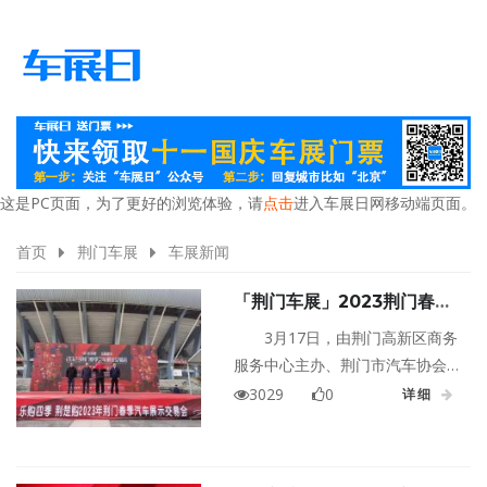
这是PC页面，为了更好的浏览体验，请
点击
进入车展日网移动端页面。
首页
荆门车展
车展新闻
「荆门车展」2023荆门春季
汽车展交会来啦！“大礼包”等
3月17日，由荆门高新区商务
你来拿
服务中心主办、荆门市汽车协会
承办的2023年稳增长、促消费、
3029
0
详细
惠民生汽车展示交易会举行，活
动将持续三天。本次车展汇集了
荆门市区大部分汽车经销4S店，