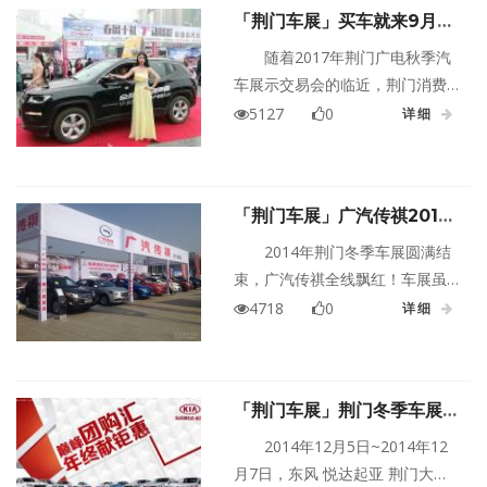
「荆门车展」买车就来9月荆
门广电秋季车展
随着2017年荆门广电秋季汽
车展示交易会的临近，荆门消费
者对车展的谈论和期待也越来越
5127
0
详细
多。“买车，等广电车展更便宜”已
经是荆门人公认的事情。每年都
会有各种大大小小的车展，为什
「荆门车展」广汽传祺2014
么更多的荆门人愿意等广电车
年荆门冬季车展完美收官
展？
2014年荆门冬季车展圆满结
束，广汽传祺全线飘红！车展虽
然结束了，没有买到爱车的客户
4718
0
详细
不要失望，可以再到店里看车试
驾，届时还会有更多的优惠，只
要你来，绝对不会让您失望！
「荆门车展」荆门冬季车展
最美起亚惠动全城
2014年12月5日~2014年12
月7日，东风 悦达起亚 荆门大富