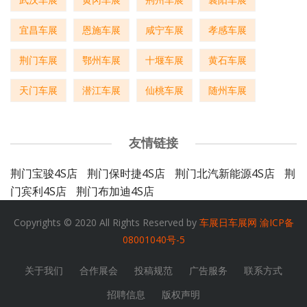
宜昌车展
恩施车展
咸宁车展
孝感车展
荆门车展
鄂州车展
十堰车展
黄石车展
天门车展
潜江车展
仙桃车展
随州车展
友情链接
荆门宝骏4S店
荆门保时捷4S店
荆门北汽新能源4S店
荆
门宾利4S店
荆门布加迪4S店
Copyrights © 2020 All Rights Reserved by
车展日车展网
渝ICP备
08001040号-5
关于我们
合作展会
投稿规范
广告服务
联系方式
招聘信息
版权声明