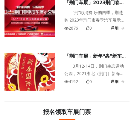
「荆门车展」2023荆门春季
有近50个汽车品牌、300多款车型
车展3月17日-19日与您相约
参展，其中有长城汽车生产的长
“荆”彩消费 乐购四季，荆楚
生态运动公园
城炮、坦克300、坦克500等。
购·2023年荆门市春季汽车展示交
易会将于3月17日-19日与您相约
2676
0
详细
荆门市生态运动公园。本次展会
荆门市商务局、荆门市汽车流通
协会将携手50多家汽车厂家及经
「荆门车展」新年“犇”新车，
销商联合举办，政府惠民补贴、
2021湖北（荆门）新春国际
厂家钜惠让利、机会不容错过！
3月12-14日，荆门生态运动
车展来了！
公园，2021湖北（荆门）新春国
际车展来袭！本届车展由荆门晚
4192
0
详细
报主办，近40大主流品牌齐聚现
场，联合让利。汽车厂家优惠政
策支持，一降到底；品牌特价车
型清仓甩卖，惊爆全场，赶紧来
报名领取车展门票
看看有什么惊喜等着您吧。