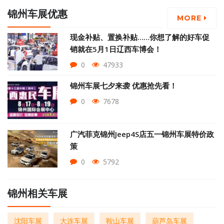
锦州车展优惠
MORE
现金补贴、置换补贴……你想了解的好车促
销就在5月1日辽西车博会！
0
47933
锦州车展七夕来袭 优惠抢先看！
0
7678
广汽菲克锦州Jeep4S店五一锦州车展特价政
策
0
5792
锦州相关车展
沈阳车展
大连车展
鞍山车展
葫芦岛车展