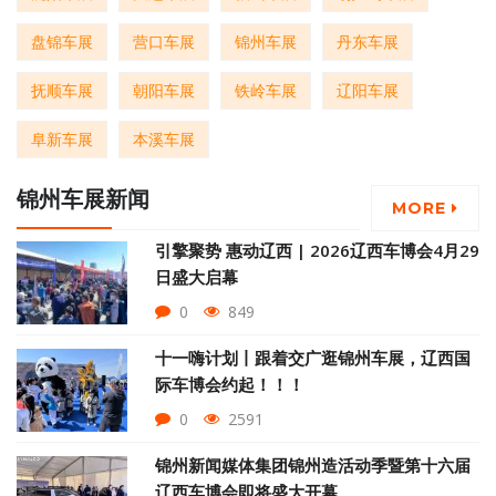
盘锦车展
营口车展
锦州车展
丹东车展
抚顺车展
朝阳车展
铁岭车展
辽阳车展
阜新车展
本溪车展
锦州车展新闻
MORE
引擎聚势 惠动辽西 | 2026辽西车博会4月29
日盛大启幕
0
849
十一嗨计划丨跟着交广逛锦州车展，辽西国
际车博会约起！！！
0
2591
锦州新闻媒体集团锦州造活动季暨第十六届
辽西车博会即将盛大开幕