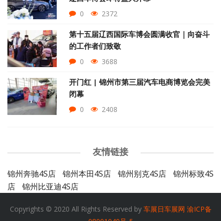
0
2372
第十五届辽西国际车博会圆满收官｜向奋斗
的工作者们致敬
0
3688
开门红 | 锦州市第三届汽车电商博览会完美
闭幕
0
2408
友情链接
锦州奔驰4S店
锦州本田4S店
锦州别克4S店
锦州标致4S
店
锦州比亚迪4S店
Copyrights © 2020 All Rights Reserved by
车展日车展网
渝ICP备