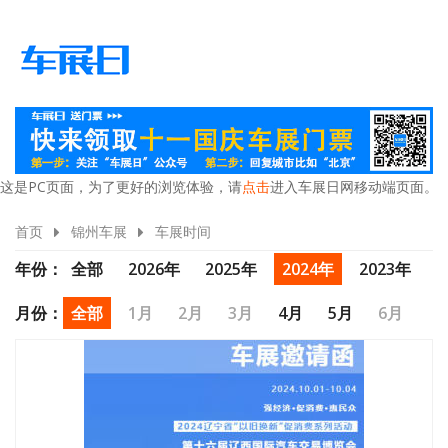
这是PC页面，为了更好的浏览体验，请
点击
进入车展日网移动端页面。
首页
锦州车展
车展时间
年份：
全部
2026年
2025年
2024年
2023年
2022年
2021年
2020年
月份：
全部
1月
2月
3月
4月
5月
6月
7月
8月
9月
10月
11月
12月