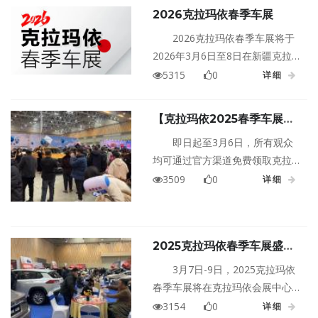
2026克拉玛依春季车展
2026克拉玛依春季车展将于
2026年3月6日至8日在新疆克拉
玛依会展中心盛大举行！
5315
0
详细
【克拉玛依2025春季车展】
3.7-3.9限时狂欢！免费门票
即日起至3月6日，所有观众
最后1天，抢2万补贴+百款新
均可通过官方渠道免费领取克拉
车+黑科技体验，手慢无！
玛依2025春季车展门票！无需拼
3509
0
详细
团、无需转发，扫码即领，入场
无忧！3月7日开馆后，门票恢复
原价，最后一次薅羊毛的机会来
2025克拉玛依春季车展盛大
了！
来袭，免费门票等你来抢！
3月7日-9日，2025克拉玛依
春季车展将在克拉玛依会展中心
盛大启幕！本次车展不仅为市
3154
0
详细