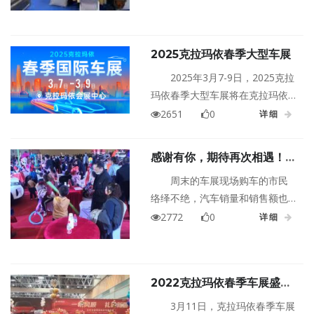
民、参展商和经销商搭建了一个
良好的互动平台。组委会特别推
出了克拉玛依春季车展免费门票
2025克拉玛依春季大型车展
赠送活动，只需报名即可领取，
但请注意，活动将于3月5日截
2025年3月7-9日，2025克拉
止！
玛依春季大型车展将在克拉玛依
会展中心盛大启幕。
2651
0
详细
感谢有你，期待再次相遇！克
拉玛依春季车展圆满落幕！
周末的车展现场购车的市民
络绎不绝，汽车销量和销售额也
是每天都在刷新，各品牌的汽车
2772
0
详细
经销商们不仅收获了丰厚的订
单，很多市民也在车展上买到了
自己满意的新车、拿到礼品、中
2022克拉玛依春季车展盛大
得大奖！克拉玛依车展的影响力
开幕！
越来越大，品牌全、价格低、服
3月11日，克拉玛依春季车展