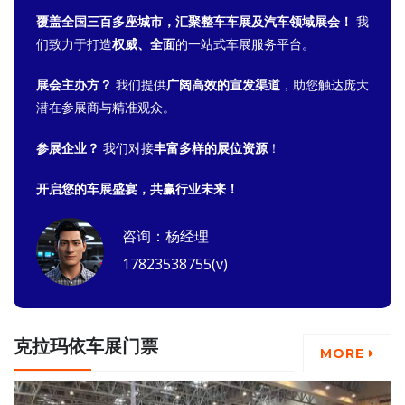
覆盖全国三百多座城市，汇聚整车车展及汽车领域展会！
我
们致力于打造
权威、全面
的一站式车展服务平台。
展会主办方？
我们提供
广阔高效的宣发渠道
，助您触达庞大
潜在参展商与精准观众。
参展企业？
我们对接
丰富多样的展位资源
！
开启您的车展盛宴，共赢行业未来！
咨询：杨经理
17823538755(v)
克拉玛依车展门票
MORE