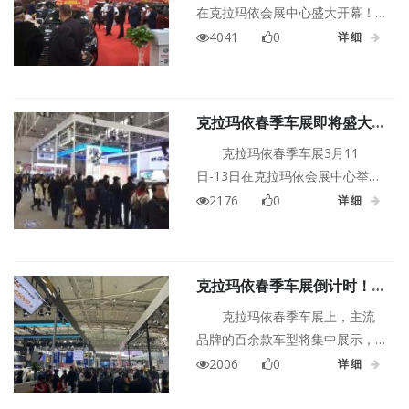
务好的理念已深入人心。
在克拉玛依会展中心盛大开幕！
自3月11日至13日共计3天时间，
4041
0
详细
春季购车正当时，所有参展汽车
品牌独家申请厂家车源，供广大
市民选购。
克拉玛依春季车展即将盛大开
幕！
克拉玛依春季车展3月11
日-13日在克拉玛依会展中心举
行。为期3天的车展助推克拉玛依
2176
0
详细
汽车消费再上新峰值，想要低价
购车的朋友，千万不能错过这一
时机！
克拉玛依春季车展倒计时！车
展盛会，等你加入！
克拉玛依春季车展上，主流
品牌的百余款车型将集中展示，
买车不必东奔西跑，各品牌之间
2006
0
详细
的竞争也随之增大，品牌为吸引
客户都将进行各种形式的优惠让