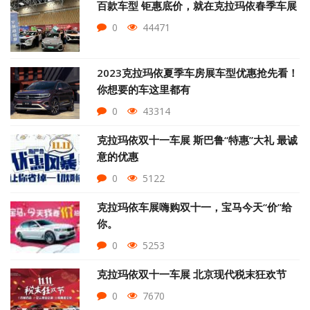
百款车型 钜惠底价，就在克拉玛依春季车展
0
44471
2023克拉玛依夏季车房展车型优惠抢先看！
你想要的车这里都有
0
43314
克拉玛依双十一车展 斯巴鲁“特惠”大礼 最诚
意的优惠
0
5122
克拉玛依车展嗨购双十一，宝马今天“价”给
你。
0
5253
克拉玛依双十一车展 北京现代税末狂欢节
0
7670