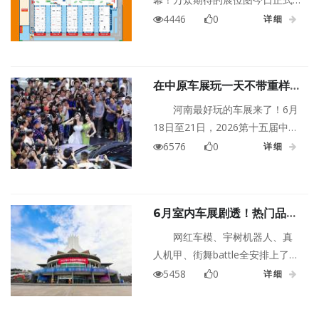
公布，你想看的新车这里全都
4446
0
详细
有！转发收藏，轻松逛展
在中原车展玩一天不带重样
的，车展门票限时免费领
河南最好玩的车展来了！6月
18日至21日，2026第十五届中原
国际车展就在郑州国际会展中
6576
0
详细
心。60+汽车品牌，800+热门车
型，超多新车齐上阵！买车立省
上万元，最值得期待的是中原车
6月室内车展剧透！热门品牌
展10大活动逐一解锁，现中原国
+网红车模+万元现金补贴，
际车展门票限时免费，点击页面
网红车模、宇树机器人、真
尚格南宁车展免费门票限时
下方按钮即可领取！
人机甲、街舞battle全安排上了。
抢！
现在不抢南宁车展门票，到时候
5458
0
详细
只能看着朋友圈刷屏后悔。上半
年广西最大的室内车展到底有多