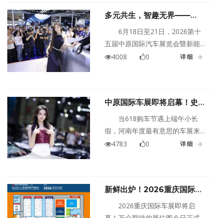
多元共生，智趣无界——
2026第十五届中原国际车展
6月18日至21日，2026第十
明日启幕
五届中原国际汽车展览会暨新能
源·智能出行展，将登陆郑州国际
4008
0
详细
会展中心，横跨端午小长假，重
磅开启中原年度汽车盛会！
中原国际车展即将启幕！史无
前例「网红车模+汉服巡游
当618购车节遇上端午小长
+红包雨」🧧一张门票玩到嗨
假，河南年度最有意思的车展来
了！2026第十五届中原国际车展
4783
0
详细
将于6月18日盛大开幕，就在下
周！连嗨四天！提前预定车展门
票👉点击页面下方按钮即可免费
新鲜出炉！2026重庆国际车
领取
展展位图抢先看
2026重庆国际车展即将启
幕！万众期待的展位图今日正式