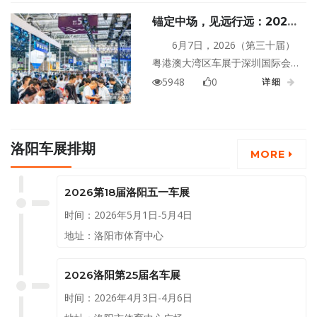
大？近40000㎡室内展馆，近70
锚定中场，见远行远：2026
个品牌，超700款热门车型，燃
粤港澳大湾区车展圆满闭幕
油、混动、纯电全覆盖，数十款
6月7日，2026（第三十届）
新车在南宁首次亮相。
粤港澳大湾区车展于深圳国际会
展中心（宝安）圆满闭幕，展会
5948
0
详细
启用11个展馆及户外展区，规模
30万平方米，展现整车、供应
链、科技等产业链多元矩阵，呈
洛阳车展排期
现多元特色场景，为技术融合与
MORE
生态重构筑牢基石。展期吸引81
万人次观展，预定成交车辆39253
2026第18届洛阳五一车展
辆，预定成交金额约82.5亿元。
时间：2026年5月1日-5月4日
地址：洛阳市体育中心
2026洛阳第25届名车展
时间：2026年4月3日-4月6日