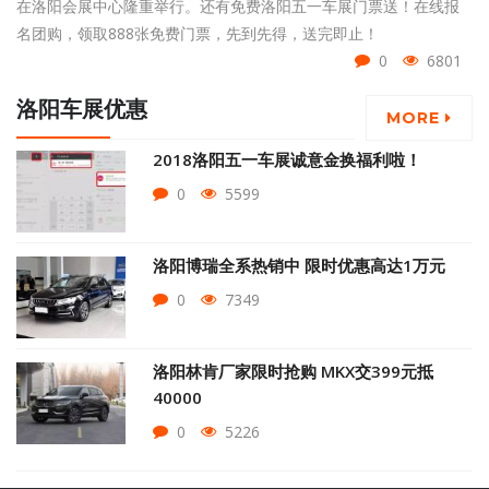
在洛阳会展中心隆重举行。还有免费洛阳五一车展门票送！在线报
名团购，领取888张免费门票，先到先得，送完即止！
0
6801
洛阳车展优惠
MORE
2018洛阳五一车展诚意金换福利啦！
0
5599
洛阳博瑞全系热销中 限时优惠高达1万元
0
7349
洛阳林肯厂家限时抢购 MKX交399元抵
40000
0
5226