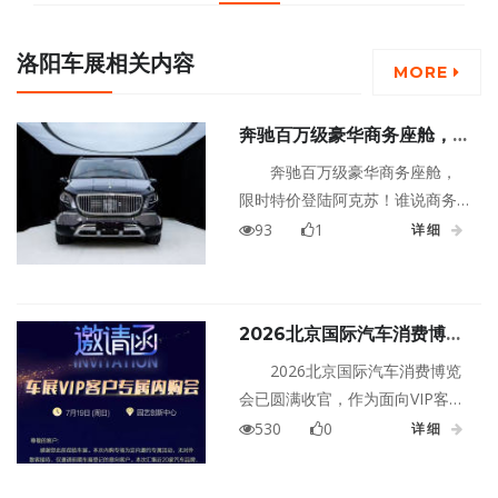
洛阳车展相关内容
MORE
奔驰百万级豪华商务座舱，限
时特价登陆阿克苏！
奔驰百万级豪华商务座舱，
限时特价登陆阿克苏！谁说商务
出行就得沉闷老气、拘谨将就？
93
1
详细
商务通勤、客户接送、团队出
行，既要排面在线，又要舒服不
遭罪，还得百搭实用不踩雷！奔
2026北京国际汽车消费博览
驰高端商务直接打破传统商务车
会收官：7月19日内购会接棒
的刻板套路，不靠浮夸堆砌撑气
2026北京国际汽车消费博览
场，凭实力成为商务出行圈的氛
会已圆满收官，作为面向VIP客户
围感百搭王者。
的专属后续场次——7月19日车展
530
0
详细
VIP客户专属内购会即将接棒登
场。