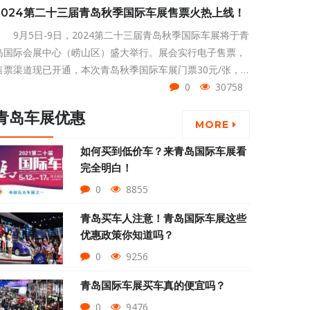
2024第二十三届青岛秋季国际车展售票火热上线！
9月5日-9日，2024第二十三届青岛秋季国际车展将于青
岛国际会展中心（崂山区）盛大举行。展会实行电子售票，
售票渠道现已开通，本次青岛秋季国际车展门票30元/张，9
月5日-9日任选一天单次可用。
0
30758
青岛车展优惠
MORE
如何买到低价车？来青岛国际车展看
完全明白！
0
8855
青岛买车人注意！青岛国际车展这些
优惠政策你知道吗？
0
9256
青岛国际车展买车真的便宜吗？
0
9476