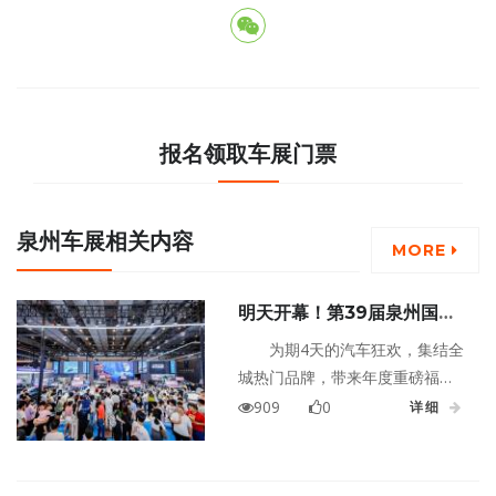
报名领取车展门票
泉州车展相关内容
MORE
明天开幕！第39届泉州国际
车展重磅来袭，五一购车狂欢
为期4天的汽车狂欢，集结全
正式开启！
城热门品牌，带来年度重磅福
利、海量全新车型、沉浸式趣味
909
0
详细
体验，这个五一假期，不用远
行，来晋江国际会展中心，一站
式搞定看车、选车、购车，全家