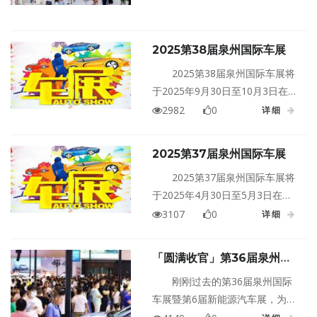
好者的盛会，更是打算购车朋友
的绝佳时机，千万别错过！
2025第38届泉州国际车展
2025第38届泉州国际车展将
于2025年9月30日至10月3日在福
建泉州晋江国际会展中心盛大举
2982
0
详细
行！
2025第37届泉州国际车展
2025第37届泉州国际车展将
于2025年4月30日至5月3日在福
建泉州·晋江国际会展中心盛大举
3107
0
详细
行！
「圆满收官」第36届泉州国
际车展精彩谢幕！
刚刚过去的第36届泉州国际
车展暨第6届新能源汽车展，为我
们带来了一场无与伦比的汽车盛