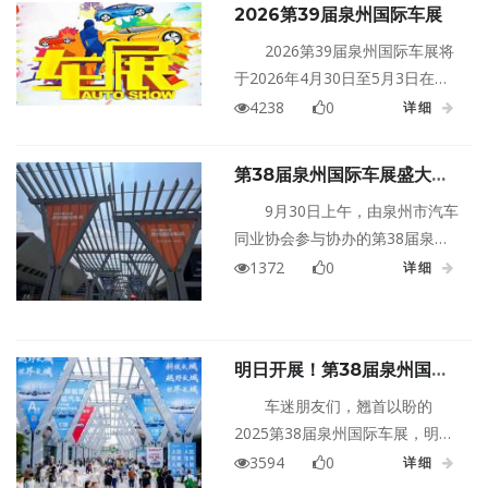
2026第39届泉州国际车展
嗨玩不停！
2026第39届泉州国际车展将
于2026年4月30日至5月3日在福
建泉州晋江国际会展中心盛大举
4238
0
详细
行！
第38届泉州国际车展盛大开
幕
9月30日上午，由泉州市汽车
同业协会参与协办的第38届泉州
国际车展在泉州晋江国际会展中
1372
0
详细
心开幕。本届车展为期4天，展期
为9月30日--10月3日。
明日开展！第38届泉州国际
车展与您相约晋江国际会展中
车迷朋友们，翘首以盼的
心
2025第38届泉州国际车展，明天
就要在晋江国际会展中心盛大开
3594
0
详细
展啦！这场车展，不仅是汽车爱