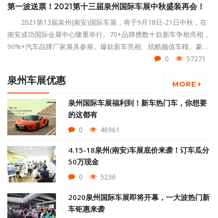
第一波送票！2021第十三届泉州国际车展中秋盛装再会！
2021第13届泉州(南安)国际车展，将于9月18日-21日中秋，在
南安成功国际会展中心隆重举行。70+品牌携数十款新车争相亮相，
90%+汽车品牌厂家展具参展。爆款新车亮相、炫酷颜值车模。豪车
超跑云集、年度疯狂钜惠。超多精彩潮玩活动在这里集结……这一切
0
57271
美好和你的距离，只差一张车展门票！
泉州车展优惠
MORE
泉州国际车展福利到！新车热门车，你想要
的这都有
0
46961
4.15-18泉州(南安)车展底价来袭！订车瓜分
50万现金
0
5236
2020泉州国际车展即将开幕，一大波热门新
车钜惠来袭