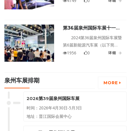
4149
0
详细
宴。这场盛会不仅展示了汽车行
业的最新动态与技术成果，也为
广大车迷和消费者提供了一个近
第36届泉州国际车展十一启
距离接触汽车文化的平台。现
幕
在，让我们一起回顾这场精彩绝
2024第36届泉州国际车展暨
伦的车展，总结其中的亮点与收
第6届新能源汽车展（以下简
获。
称："泉州国际车展"）将于10月1
1956
0
详细
日至10月4日在泉州晋江国际会展
中心举办。本次展会展出面积达
到4万平方米，将有超过70家知名
泉州车展排期
汽车品牌参展。
MORE
2026第39届泉州国际车展
时间：2026年4月30日-5月3日
地址：晋江国际会展中心