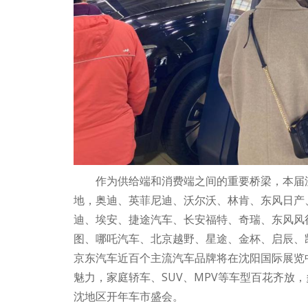
作为供给端和消费端之间的重要桥梁，本届沈
地，奥迪、英菲尼迪、沃尔沃、林肯、东风日产
迪、埃安、捷途汽车、长安福特、奇瑞、东风风
图、哪吒汽车、北京越野、星途、金杯、启辰、凯
京东汽车近百个主流汽车品牌将在沈阳国际展览
魅力，家庭轿车、SUV、MPV等车型百花齐放
沈地区开年车市盛会。