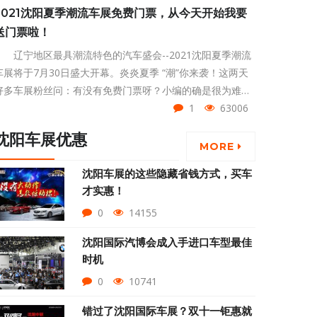
2021沈阳夏季潮流车展免费门票，从今天开始我要
送门票啦！
辽宁地区最具潮流特色的汽车盛会--2021沈阳夏季潮流
车展将于7月30日盛大开幕。炎炎夏季 “潮”你来袭！这两天
好多车展粉丝问：有没有免费门票呀？小编的确是很为难！
要知道，沈阳夏季潮流车展的门票是20元一张的！不过看着
1
63006
大家对车展的热情如此高涨！所以还是跟领导申请了一批免
沈阳车展优惠
费门票，用作福利来赠送给大家。
MORE
沈阳车展的这些隐藏省钱方式，买车
才实惠！
0
14155
沈阳国际汽博会成入手进口车型最佳
时机
0
10741
错过了沈阳国际车展？双十一钜惠就