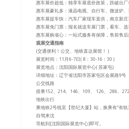
惠车展价超低：独享车展底价政策，跌破出厂
惠车展豪礼多：液晶电视、自行车、微波炉、
惠车展提车快：汽车厂家现车直供，南京新庄
惠车展免门票：报名就送车展门票，看车、选
惠车展购省心：一站式服务有保障，售前售后
观展交通指南
(交通便利！公交、地铁直达展馆！ )
展览时间：11月6-7日( 8：30-16：30 )
展览地点：沈阳国际展览中心( 苏家屯)
详细地址：辽宁省沈阳市苏家屯区会展路9号
公交线路
搭乘152、214、146、109、 126、 28
地铁出行
乘地铁2号线至【世纪大厦】站，换乘有“有轨
自驾来沈
导航到[沈阳国际展览中心]即可。