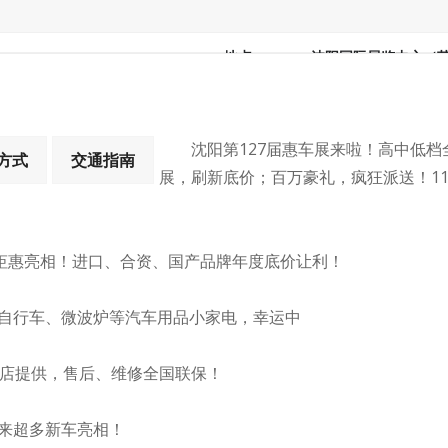
地点：
沈阳国际展览中心（
门票：
未知
沈阳第127届惠车展来啦！高中低
方式
交通指南
展，刷新底价；百万豪礼，疯狂派送！11
，钜惠亮相！进口、合资、国产品牌年度底价让利！
自行车、微波炉等汽车用品小家电，幸运中
S店提供，售后、维修全国联保！
来超多新车亮相！