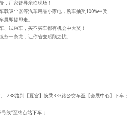
价，厂家督导亲临现场！
车载吸尘器等汽车用品小家电，购车抽奖100%中奖！
车展即提即走。
车、试乘车，买不买车都有机会中大奖！
服务一条龙，让你省去后顾之忧。
6、272、 238路到【夏宫】换乘333路公交车至【会展中心】下车；
3号线”至终点站下车；