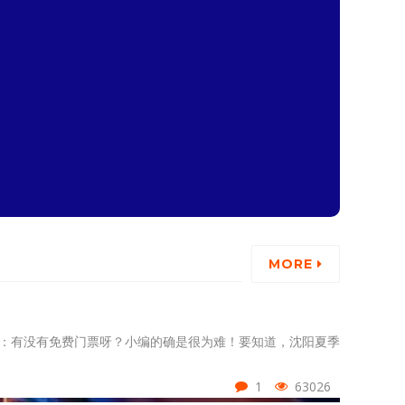
MORE
丝问：有没有免费门票呀？小编的确是很为难！要知道，沈阳夏季
。
1
63026