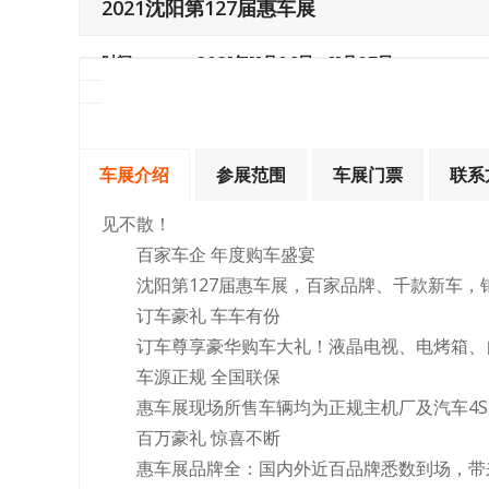
2021沈阳第127届惠车展
时间：
2021年11月06日 - 11月07日
类型：
整车车展
主办：
承办：
车展介绍
参展范围
车展门票
联系
见不散！
百家车企 年度购车盛宴
沈阳第127届惠车展，百家品牌、千款新车
订车豪礼 车车有份
订车尊享豪华购车大礼！液晶电视、电烤箱、
车源正规 全国联保
惠车展现场所售车辆均为正规主机厂及汽车4
百万豪礼 惊喜不断
惠车展品牌全：国内外近百品牌悉数到场，带