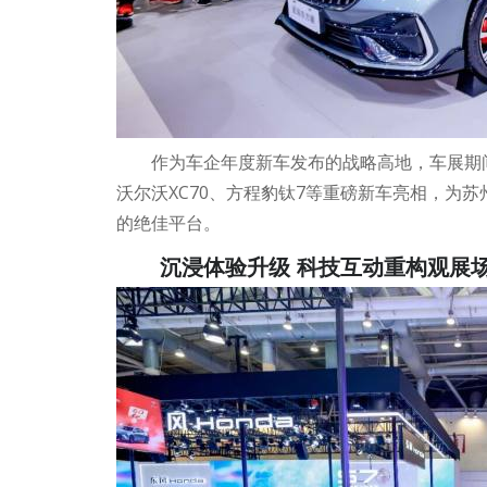
作为车企年度新车发布的战略高地，车展期间
沃尔沃XC70、方程豹钛7等重磅新车亮相，为
的绝佳平台。
沉浸体验升级 科技互动重构观展