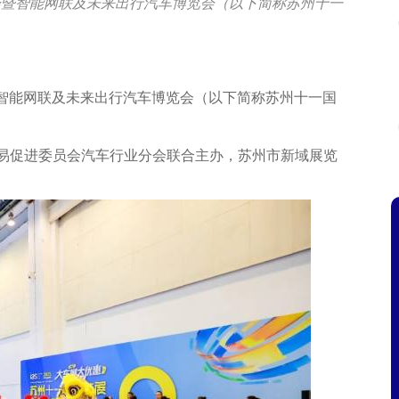
览会暨智能网联及未来出行汽车博览会（以下简称苏州十一
会暨智能网联及未来出行汽车博览会（以下简称苏州十一国
易促进委员会汽车行业分会联合主办，苏州市新域展览