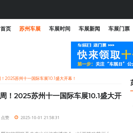
首页
苏州车展
车展时间
车展新闻
车展门票
2025苏州十一国际车展10.1盛大开幕！
！2025苏州十一国际车展10.1盛大开
0 点赞
2025-10-01 21:58:31