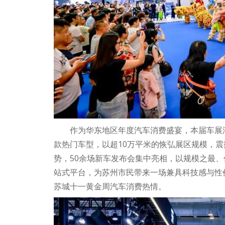
作为华东地区年度汽车消费盛宴，本届车展汇聚1
款热门车型，以超10万平米的恢弘展区规模，震
势，50余场新车发布会集中亮相，以规模之最、
站式平台，为苏州市民带来一场兼具科技感与性
苏城十一黄金周汽车消费热情。