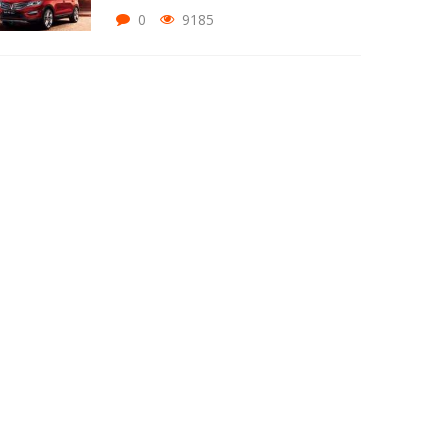
0
9185