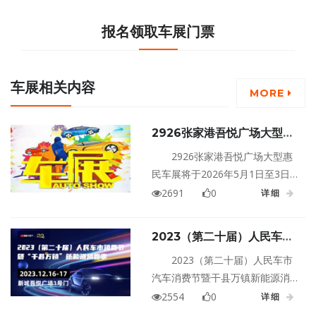
报名领取车展门票
车展相关内容
MORE
2926张家港吾悦广场大型惠
民车展
2926张家港吾悦广场大型惠
民车展将于2026年5月1日至3日
在江苏苏州家港吾悦广场盛大举
2691
0
详细
行！
2023（第二十届）人民车市
汽车消费节暨干县万镇新能源
2023（第二十届）人民车市
消费季张家港站
汽车消费节暨干县万镇新能源消
费季张家港站将于2023年12月16
2554
0
详细
日至17日在江苏苏州新城吾悦广