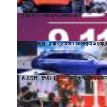
4466
0
2025第二十四届青岛秋季国际车展
2025第二十四届青岛秋季国际车展将于2025年9月
3651
0
网红车模亮相！新车北方首发！2025青岛国际车
5月14日，2025第二十四届青岛国际汽车工业展
车展会，也是山东省唯一获得UFI（国际展览联盟）国际
1980
0
向上而行，智领未来！2025第二十四届青岛国际
5月14日，2025第二十四届青岛国际汽车工业展
大、品牌最全、影响力最广的国际汽车展会，也是山东省唯
1994
0