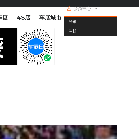
会员中心
车展
4S店
车展城市
登录
注册
车展启用青岛国际会展中心（崂山馆）五大室内展厅及部分室外