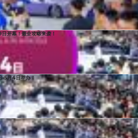
展，展示车型近千台。同期，2026青岛国际机车文化节精彩进行。
29日开幕！最全攻略来袭！
会将于青岛国际会展中心（崂山馆）隆重启幕。新车山东首发，网红车模空降，
日-5月4日举办！
心（崂山馆）五大室内展厅及部分室外展区，室内展览面积60000平，吸
会展中心五大室内展厅及部分室外展区，室内展览面积60000平，吸引全球