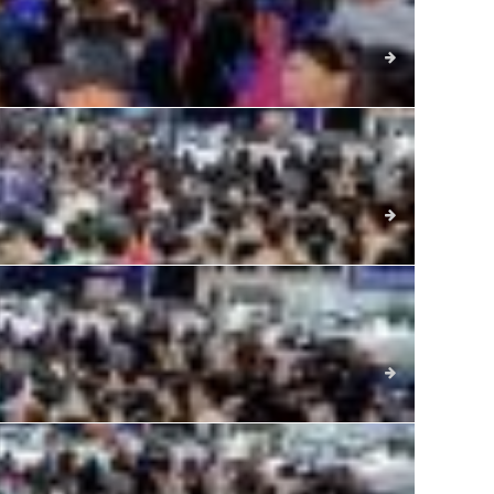
详细
炫酷机车轰鸣，购车亿万钜惠，4月29日-5月4日，2026
详细
引全球90余汽车品牌参展，展示车型近千台。同期，2026青
详细
90余汽车品牌参展，展示车型近千台。