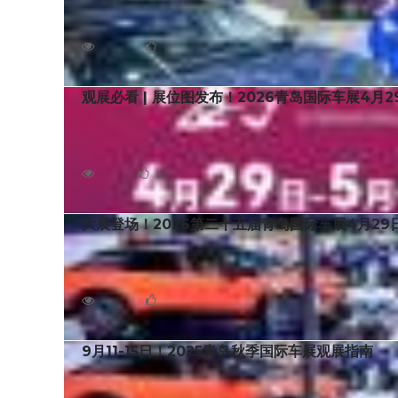
展区，室内展览面积近60000平，吸引全球88个品牌参
1658
0
观展必看 | 展位图发布！2026青岛国际车展4月
4月29日，2026第二十五届青岛国际汽车工业展览
青岛国际车展与您相约崂山会展中心！
933
0
大展登场！2026第二十五届青岛国际车展4月29
2026第二十五届青岛国际车展将启用青岛国际会展中
岛国际汽摩文化周也将于现场精彩举办。
3849
0
9月11-15日！2025青岛秋季国际车展观展指南
2025第二十四届青岛秋季国际车展将启用青岛国际