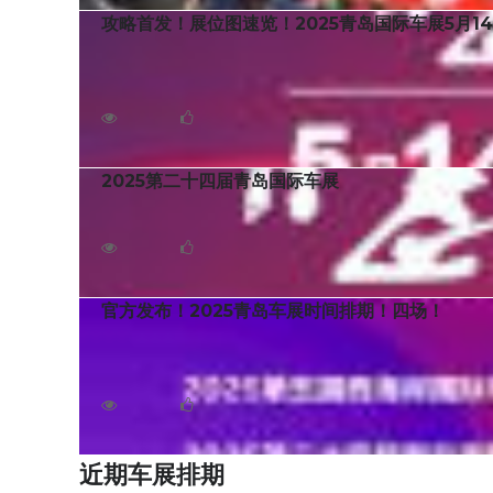
攻略首发！展位图速览！2025青岛国际车展5月1
5月14日，2025第二十四届青岛国际汽车工业展览
展将启用青岛国际会展中心五大室内展厅及部分室外展区，
2799
0
2025第二十四届青岛国际车展
2025第二十四届青岛国际车展将于2025年5月14
4473
2
官方发布！2025青岛车展时间排期！四场！
随着红岛车展的胜利闭幕，青岛年终车市高潮引爆，2
模设备更新和消费品以旧换新，持续燃动国内汽车消费。
3011
0
近期车展排期