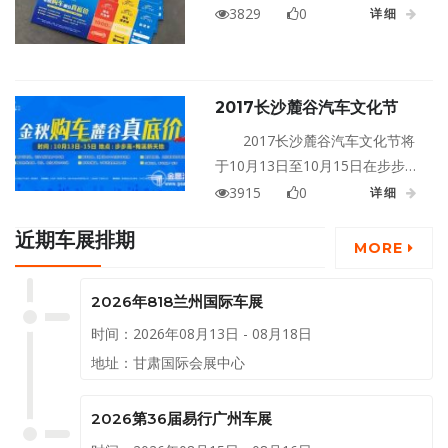
节，它一定是近期最佳购车时
3829
0
详细
机。来这里购车，保证你能骄傲
地和别人说“我买的车价格比你便
宜”。
2017长沙麓谷汽车文化节
2017长沙麓谷汽车文化节将
于10月13日至10月15日在步步高
梅溪新天地隆重举行！
3915
0
详细
近期车展排期
MORE
2026年818兰州国际车展
时间：2026年08月13日 - 08月18日
地址：甘肃国际会展中心
2026第36届易行广州车展