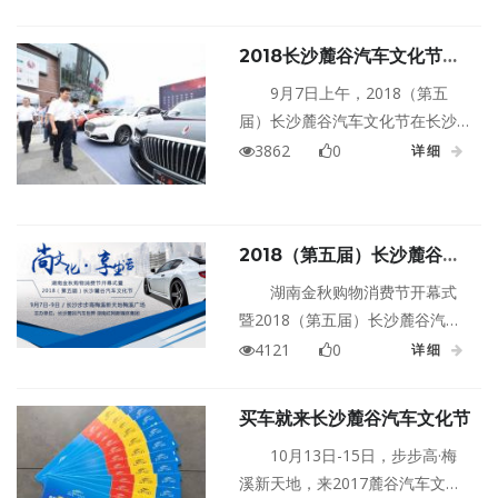
有参展品牌都将拿出平日难得一
见的抄底价购车优惠政策。
2018长沙麓谷汽车文化节开
幕
9月7日上午，2018（第五
届）长沙麓谷汽车文化节在长沙
步步高梅溪新天地梅溪广场拉开
3862
0
详细
帷幕。秉承“弘扬高尚汽车文化，
共享美好汽车生活”的品牌理念，
聚焦汽车产业，定位汽车文化，
2018（第五届）长沙麓谷汽
本届长沙麓谷汽车文化节转型升
车文化节
级，立意打造湖南乃至中部地区
湖南金秋购物消费节开幕式
汽车消费和汽车文化生活的新标
暨2018（第五届）长沙麓谷汽车
杆。
文化节将于9月7日至9月9日在长
4121
0
详细
沙步步高梅溪新天地梅溪广场隆
重举行！
买车就来长沙麓谷汽车文化节
10月13日-15日，步步高·梅
溪新天地，来2017麓谷汽车文化