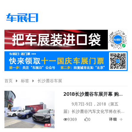
首页
标签
长沙麓谷车展
2018长沙麓谷车展开幕 购车
享抄底价
9月7日-9日，2018（第五
届）长沙麓谷汽车文化节将在长
沙步步高梅溪新天地梅溪广场上
9369
0
详细
演。本次麓谷汽车文化节上，所