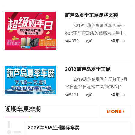
响看车人的热情，现场成交量也
高于预期水平。
葫芦岛夏季车展即将来袭
2019年葫芦岛夏季车展是一
次汽车厂商云集的钜惠大型年中
大促车展，将于7月19-21日在葫
4378
0
详细
芦岛CBD和平广场盛大举行，展
会为期3天，本次车展涵盖了进口
品牌、合资车型、自主品牌数十
2019葫芦岛夏季车展
种热销品牌，百余款车型。
2019葫芦岛夏季车展将于7月
19日至21日在葫芦岛市CBD和平
广场隆重举行！
5121
0
详细
近期车展排期
MORE
2026年818兰州国际车展