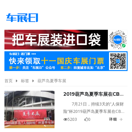
首页
标签
葫芦岛夏季车展
2019葫芦岛夏季车展在CBD
体育场圆满结束
7月21日，持续3天的“人保财
险”杯2019葫芦岛夏季车展在CBD
体育场圆满结束。此次车展三天
5203
0
详细
气温高达三十几度但丝毫没用影