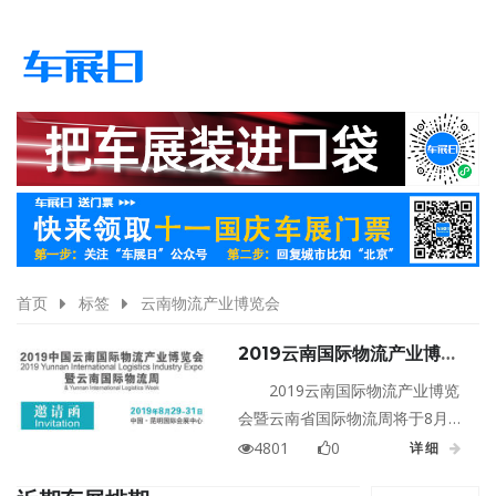
首页
标签
云南物流产业博览会
2019云南国际物流产业博览
会暨云南省国际物流周
2019云南国际物流产业博览
会暨云南省国际物流周将于8月29
日在昆明国际会展中心盛大召
4801
0
详细
开！