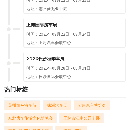
时间：2026年08月22日 - 08月23日
地址：惠州佳兆业中庭
上海国际房车展
时间：2026年08月22日 - 08月24日
地址：上海汽车会展中心
2026长沙秋季车展
时间：2026年08月28日 - 08月31日
地址：长沙国际会展中心
热门标签
苏州凯马汽车节
株洲汽车展
宕昌汽车博览会
东北房车旅游文化博览会
玉林市江南公园车展