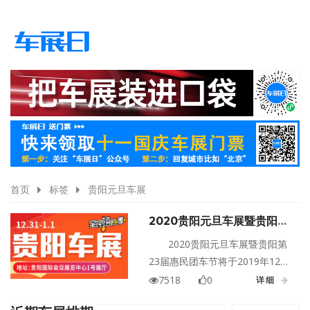
首页
标签
贵阳元旦车展
2020贵阳元旦车展暨贵阳第
23届惠民团车节
2020贵阳元旦车展暨贵阳第
23届惠民团车节将于2019年12月
31日至2020年01月01日在贵州贵
7518
0
详细
阳国际会议展览中心1号展厅盛大