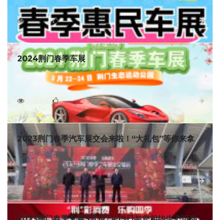
在湖北荆门生态运动公园盛大举行！
1997
0
详细
2024荆门春季车展
2024荆门春季车展！展会即将于3月22-24日在荆门生态运
动公园盛大开幕！您要的实惠都在这里！
3705
0
详细
2023荆门春季汽车展交会来啦！“大礼包”等你来拿
3月17日，由荆门高新区商务服务中心主办、荆门市汽车协
会承办的2023年稳增长、促消费、惠民生汽车展示交易会举
行，活动将持续三天。本次车展汇集了荆门市区大部分汽车经
3022
0
详细
销4S店，有近50个汽车品牌、300多款车型参展，其中有长城
汽车生产的长城炮、坦克300、坦克500等。
2023荆门春季车展3月17日-19日与您相约生态运动公