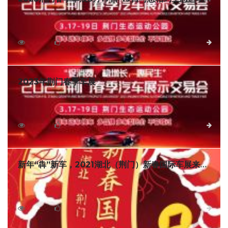
园
“荆”彩消费 乐购四季，荆楚购·2023年荆门市春季汽车展示
交易会将于3月17日-19日与您相约荆门市生态运动公园。本次
展会荆门市商务局、荆门市汽车流通协会将携手50多家汽车厂
2668
0
详细
家及经销商联合举办，政府惠民补贴、厂家钜惠让利、机会不
容错过！
2023年荆门春季车展
2023年荆门春季车展将于2023年3月17日至19日在湖北荆
门生态运动公园盛大举行！
5641
0
详细
新年“犇”新车，2021湖北（荆门）新春国际车展来
了！
3月12-14日，荆门生态运动公园，2021湖北（荆门）新春
国际车展来袭！本届车展由荆门晚报主办，近40大主流品牌齐
聚现场，联合让利。汽车厂家优惠政策支持，一降到底；品牌
4187
0
详细
特价车型清仓甩卖，惊爆全场，赶紧来看看有什么惊喜等着您