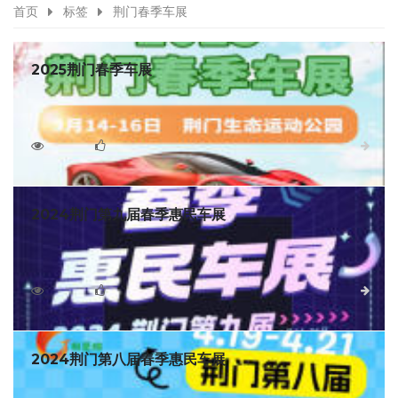
首页
标签
荆门春季车展
2025荆门春季车展
荆门春季车展是荆门一年一度的大型车展，举办时间为3月
14-16日，在荆门生态运动公园，车展上汇聚几十大品牌，数百
款车型，活动多多，惊喜炼炼，买车省钱省力省心，想买车的
1733
0
详细
朋友不要错过了！
2024荆门第九届春季惠民车展
2024荆门第九届春季惠民车展将于2024年5月24日至26日
在湖北荆门生态运动公园盛大举行！
2071
0
详细
2024荆门第八届春季惠民车展
2024荆门第八届春季惠民车展将于2024年4月19日至21日