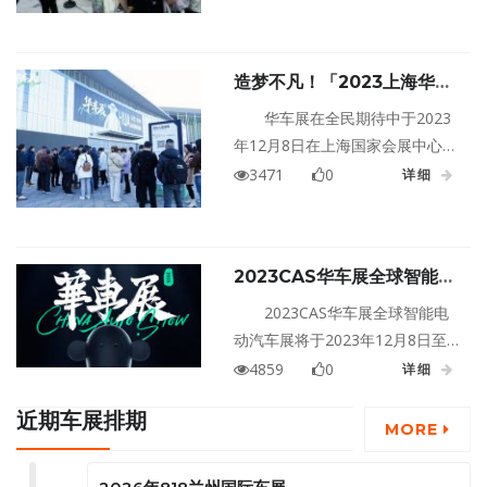
从看车、玩车到买车，一站式服
务，尽全力满足与解决现场观众
的需求与问题，买得超值超满
造梦不凡！「2023上海华车
意。从品牌角度出发，华车展作
展」劲爆首秀！
为主办方，通过邀请达人、车模
华车展在全民期待中于2023
靓女、斥资推出买车送金的活
年12月8日在上海国家会展中心燃
动，为品牌转化促单创造更高效
情开幕！华车展聚焦智能电动汽
3471
0
详细
的通道，共同奔赴更美好的未
车产业，秉承贯穿始终的理念：
来。
没有燃油车。
2023CAS华车展全球智能电
动汽车展
2023CAS华车展全球智能电
动汽车展将于2023年12月8日至
11日在上海上海国家会展中心盛
4859
0
详细
大举行！
近期车展排期
MORE