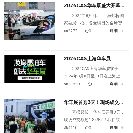
2024CAS华车展盛大开幕！
红衣大叔为华车展喊话！爆！
2024年8月8日，上海虹桥国
爆！爆！
家会展中心，备受瞩目的全球智
能汽车年度大展——CAS华车
2273
0
详细
展，沐光前行，隆重开幕！作为
车圈年度盛事，红衣大叔周鸿祎
在开幕首日，向CAS华车展发来贺
2024CAS上海华车展
电！
2024CAS上海华车展将于
2024年8月8日至11日在上海上海
国家会展中心盛大举行！
10639
0
详细
华车展首秀3天！现场成交
1.849亿
喜报频传！华车展开展3天，
现场成交额超1.849亿！我们致力
于为观众营造优质的逛展体验，
4110
0
详细