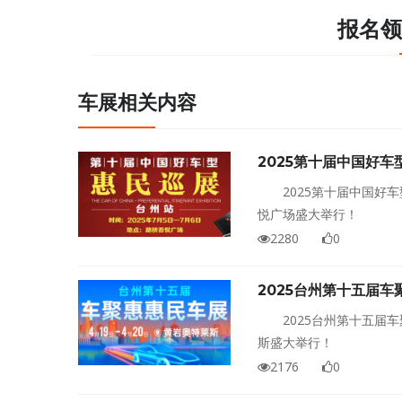
报名领
车展相关内容
2025第十届中国好
2025第十届中国好
悦广场盛大举行！
2280
0
2025台州第十五届车
2025台州第十五届
斯盛大举行！
2176
0