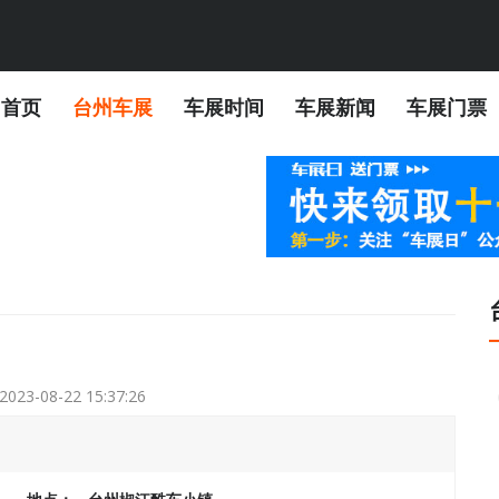
首页
台州车展
车展时间
车展新闻
车展门票
2023-08-22 15:37:26