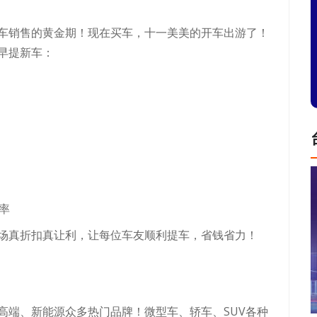
车销售的黄金期！现在买车，十一美美的开车出游了！
早提新车：
率
场真折扣真让利，让每位车友顺利提车，省钱省力！
高端、新能源众多热门品牌！微型车、轿车、SUV各种