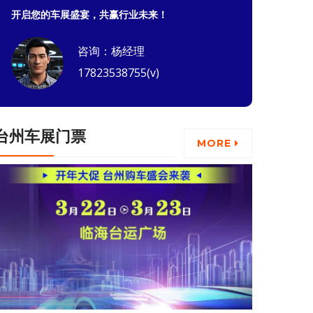
开启您的车展盛宴，共赢行业未来！
咨询：杨经理
17823538755(v)
台州车展门票
MORE