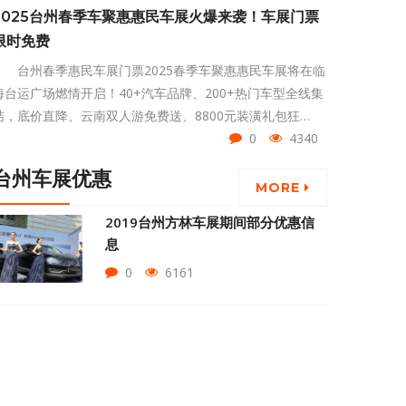
2025台州春季车聚惠惠民车展火爆来袭！车展门票
限时免费
台州春季惠民车展门票2025春季车聚惠惠民车展将在临
海台运广场燃情开启！40+汽车品牌、200+热门车型全线集
结，底价直降、云南双人游免费送、8800元装潢礼包狂
薅……这场集钜惠、潮玩、惊喜于一体的车市狂欢，助你开
0
4340
年轻松开新车！台州春季惠民车展门票限时免费领取，赶紧
台州车展优惠
点击左下角领取吧！
MORE
2019台州方林车展期间部分优惠信
息
0
6161