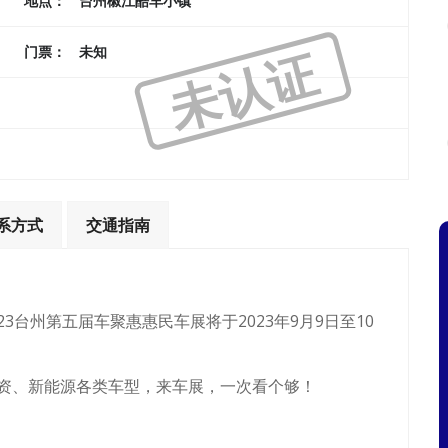
地点：
台州椒江酷车小镇
未认证
门票：
未知
系方式
交通指南
3台州第五届车聚惠惠民车展将于2023年9月9日至10
资、新能源各类车型，来车展，一次看个够！