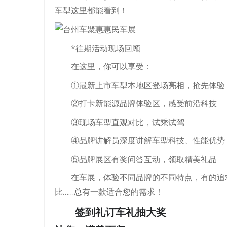
车型这里都能看到！
*往期活动现场回顾
在这里，你可以享受：
①最新上市车型本地区登场亮相，抢先体验
②打卡新能源品牌体验区，感受前沿科技
③现场车型直观对比，试乘试驾
④品牌讲解员深度讲解车型科技、性能优势
⑤品牌展区有奖问答互动，领取精美礼品
在车展，体验不同品牌的不同特点，有的追
比……总有一款适合您的需求！
签到礼订车礼抽大奖