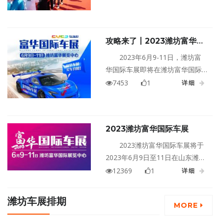
本届富华国际车展启用富华国际
展览中心所有室内展厅及室外展
区，涵盖燃油与新能源、乘用、
攻略来了丨2023潍坊富华国
商用、商务、豪华等车型。品牌
际车展6月9日即将在富华国
齐聚，联动全城，一站式、全方
2023年6月9-11日，潍坊富
际展览中心盛大启幕！
位满足大家的观赏与选购需求。
华国际车展即将在潍坊富华国际
展览中心启幕！本届车展吸引了
7453
1
详细
近百家汽车品牌携近千款车型亮
相，为消费者打造购车、赏车、
游玩、娱乐的车展盛典，为所有
2023潍坊富华国际车展
到现场的观众带来丰富的福利和
活动。让利到位，价格到底，让
2023潍坊富华国际车展将于
每一位顾客享受到最好的购车体
2023年6月9日至11日在山东潍坊
验。
富华国际展览中心盛大举行！
12369
1
详细
潍坊车展排期
MORE