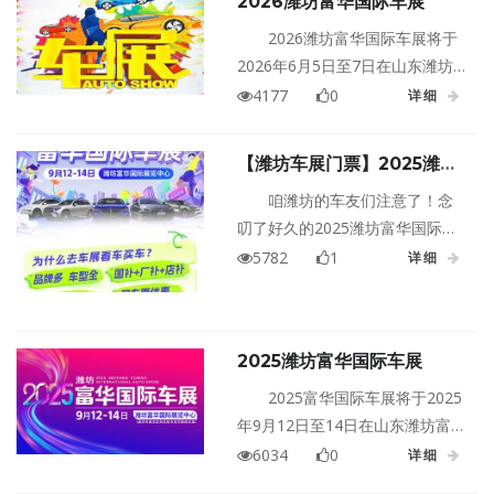
2026潍坊富华国际车展
2026潍坊富华国际车展将于
2026年6月5日至7日在山东潍坊
富华国际展览中心盛大举行！
4177
0
详细
【潍坊车展门票】2025潍坊
富华国际车展9月12日启幕！
咱潍坊的车友们注意了！念
免费车展门票手慢无！
叨了好久的2025潍坊富华国际车
展终于要和大家见面了 ——9月
5782
1
详细
12日到14日，富华国际展览中
心，一场属于潍坊的汽车文化盛
宴等你赴约。车展日的粉丝还有
2025潍坊富华国际车展
免费的潍坊车展门票领取，有需
要的往下看。
2025富华国际车展将于2025
年9月12日至14日在山东潍坊富华
国际展览中心盛大举行！
6034
0
详细