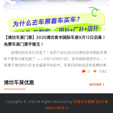
【潍坊车展门票】2025潍坊富华国际车展9月12日启幕！
免费车展门票手慢无！
咱潍坊的车友们注意了！念叨了好久的2025潍坊富华国际车展
终于要和大家见面了 ——9月12日到14日，富华国际展览中心，一
场属于潍坊的汽车文化盛宴等你赴约。车展日的粉丝还有免费的潍
坊车展门票领取，有需要的往下看。
0
5782
潍坊车展优惠
MORE
Copyrights © 2020 All Rights Reserved by
车展日车展网
渝ICP备
08001040号-5