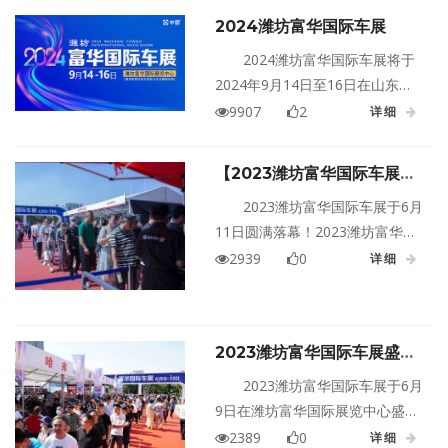
2024潍坊富华国际车展
2024潍坊富华国际车展将于
2024年9月14日至16日在山东潍
坊富华国际展览中心盛大举行！
9907
2
详细
【2023潍坊富华国际车展圆
满落幕】感谢一起努力的汽车
2023潍坊富华国际车展于6月
人……
11日圆满落幕！2023潍坊富华国
际车展圆满落幕，感谢各参展企
2939
0
详细
业，感谢各销售团队，感谢各媒
体支持，感谢社会各界人士的关
爱，感谢消费者的信任，感谢富
2023潍坊富华国际车展盛大
华展览中心，感谢中展伙伴们的
开幕，人气高涨，香车美女，
辛勤努力。富华车展继续加油再
2023潍坊富华国际车展于6月
让利到位，价格到底！
创佳绩！
9日在潍坊富华国际展览中心盛大
开幕！作为潍坊大型国际车展，
2389
0
详细