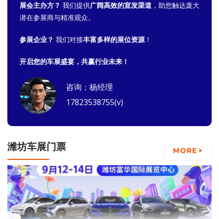
展会主办方？
我们提供
广阔高效的宣发渠道
，助您触达庞大
潜在参展商与精准观众。
参展企业？
我们对接
丰富多样的展位资源
！
开启您的车展盛宴，共赢行业未来！
咨询：杨经理
17823538755(v)
潍坊车展门票
MORE