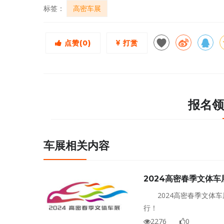
标签：
高密车展
点赞(
0
)
打赏
报名领
车展相关内容
2024高密春季文体车
2024高密春季文体
行！
2276
0