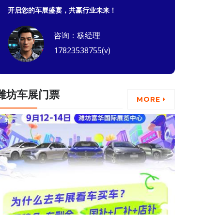
开启您的车展盛宴，共赢行业未来！
咨询：杨经理
17823538755(v)
潍坊车展门票
MORE