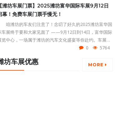
【潍坊车展门票】2025潍坊富华国际车展9月12日
启幕！免费车展门票手慢无！
咱潍坊的车友们注意了！念叨了好久的2025潍坊富华国
际车展终于要和大家见面了 ——9月12日到14日，富华国际
展览中心，一场属于潍坊的汽车文化盛宴等你赴约。车展日
的粉丝还有免费的潍坊车展门票领取，有需要的往下看。
0
5764
潍坊车展优惠
MORE