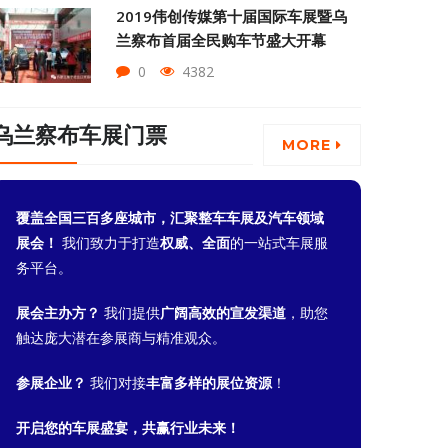
2019伟创传媒第十届国际车展暨乌
兰察布首届全民购车节盛大开幕
0
4382
乌兰察布车展门票
MORE
覆盖全国三百多座城市，汇聚整车车展及汽车领域
展会！
我们致力于打造
权威、全面
的一站式车展服
务平台。
展会主办方？
我们提供
广阔高效的宣发渠道
，助您
触达庞大潜在参展商与精准观众。
参展企业？
我们对接
丰富多样的展位资源
！
开启您的车展盛宴，共赢行业未来！