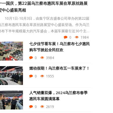
十一国庆，第22届乌兰察布惠民车展在草原丝路展
贸中心盛装亮相
10月1日-10月3日，由集宁区吉盛泰公司举办的第22届
乌兰察布惠民车展在草原丝路展贸中心盛装登场。作为乌兰
察布下半年规模最大的汽车盛会，本届车展吸引近30个主流
汽车品牌参展，不仅汇聚了全球顶尖的技术与最新科技成
0
1984
果，更巧妙地将现代科技与城市文化深度融合，为市民们打
七夕佳节看车展！乌兰察布七夕惠民
购车节掀起全民狂欢
造一个集赏车、购车、休闲、娱乐、体验于一体的汽车展
会。
0
3984
燃动假期！乌兰察布五一车展来了！
0
1955
人气销量双爆，2024乌兰察布春季
惠民车展圆满落幕
0
2619