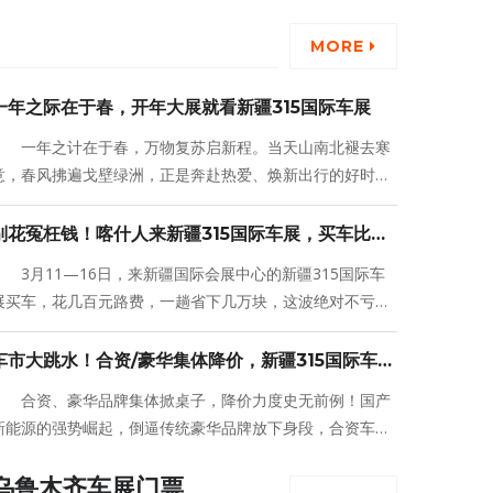
MORE
一年之际在于春，开年大展就看新疆315国际车展
一年之计在于春，万物复苏启新程。当天山南北褪去寒
意，春风拂遍戈壁绿洲，正是奔赴热爱、焕新出行的好时
节。3月11日—16日，2026新疆315国际车展将在新疆国际
会展中心盛大启幕。
别花冤枉钱！喀什人来新疆315国际车展，买车比本
地更划算
3月11—16日，来新疆国际会展中心的新疆315国际车
展买车，花几百元路费，一趟省下几万块，这波绝对不亏！
而且现在车展日平台限时免费赠送此次新疆315国际车展门
票，点击页面下方按钮即可免费领取！
车市大跳水！合资/豪华集体降价，新疆315国际车展
再破底价，全疆地州车主必看！
合资、豪华品牌集体掀桌子，降价力度史无前例！国产
新能源的强势崛起，倒逼传统豪华品牌放下身段，合资车型
更是拿出血拼诚意，而这波降价福利，在2026新疆315国际
车展上更是被放大到极致——作为新疆全年最大、参展品牌
乌鲁木齐车展门票