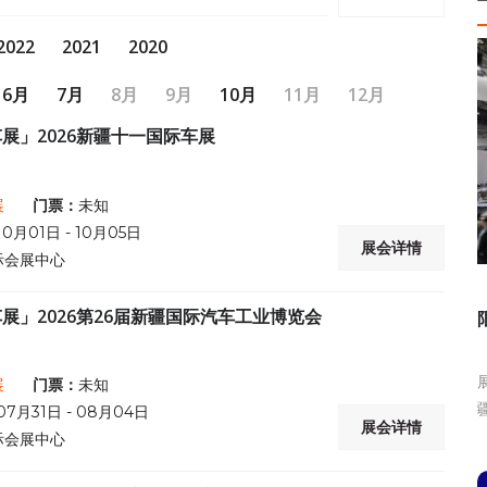
叠加丰厚购车补贴与多元特色活动，不仅为新疆消费者打造
了集赏车、购车、玩乐于一体的汽车狂欢，更成为激活新疆
2022
2021
2020
车市复苏、展示汽车产业新成果的重要平台。
6月
7月
8月
9月
10月
11月
12月
展」2026新疆十一国际车展
展
门票：
未知
10月01日 - 10月05日
展会详情
际会展中心
展」2026第26届新疆国际汽车工业博览会
展
门票：
未知
07月31日 - 08月04日
展会详情
际会展中心