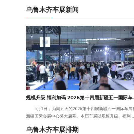
乌鲁木齐车展新闻
规模升级 福利加码 2026第十四届新疆五一国际车
展今日盛大启幕~
5月1日，为期五天的2026第十四届新疆五一国际车展
新疆国际会展中心盛大启幕。本届车展以规模升级、福利
码为核心，开放新疆国际会展中心1～6号馆及室外展区，
乌鲁木齐车展排期
结近70个海内外主流汽车品牌，携厂家展具与专属优惠政