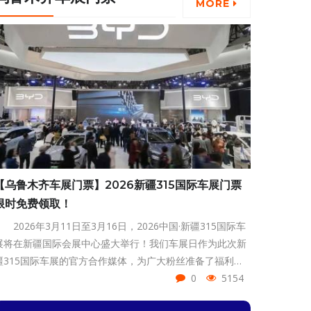
MORE
最全的B+级车展，3月11日-16日新疆国际会展中心，不仅
汇聚所有降价热门车型，厂家直供成交价更比全国降价行情
再降一截。
【乌鲁木齐车展门票】2026新疆315国际车展门票
限时免费领取！
2026年3月11日至3月16日，2026中国·新疆315国际车
展将在新疆国际会展中心盛大举行！我们车展日作为此次新
疆315国际车展的官方合作媒体，为广大粉丝准备了福利
——新疆车展门票限时免费领取！赶紧点击页面下方按钮领
0
5154
取吧！