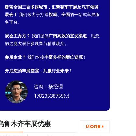
覆盖全国三百多座城市，汇聚整车车展及汽车领域
展会！
我们致力于打造
权威、全面
的一站式车展服
务平台。
展会主办方？
我们提供
广阔高效的宣发渠道
，助您
触达庞大潜在参展商与精准观众。
参展企业？
我们对接
丰富多样的展位资源
！
开启您的车展盛宴，共赢行业未来！
咨询：杨经理
17823538755(v)
乌鲁木齐车展优惠
MORE