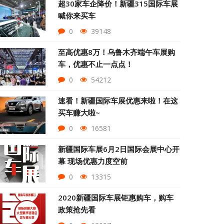
超30家车企降价！新疆315国际车展
喊你来买车
0
39148
至高优惠8万！乌鲁木齐端午车展购
车，优惠不止一点点！
0
54212
速看！新疆国际车展优惠来啦！在这
买车赚大啦~
0
16581
新疆国际车展6月2日国际会展中心开
幕 现场优惠力度空前
0
13315
2020新疆国际车展钜惠购车，购车
政策抢先看