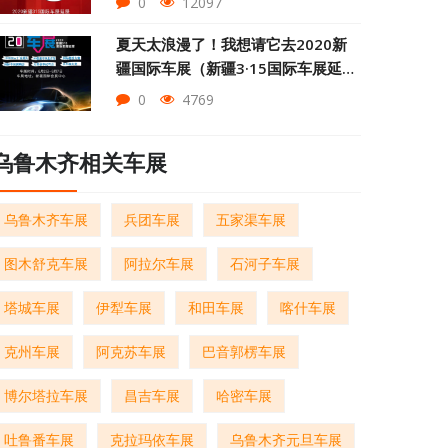
0
12097
夏天太浪漫了！我想请它去2020新
疆国际车展（新疆3·15国际车展延期
展）
0
4769
乌鲁木齐相关车展
乌鲁木齐车展
兵团车展
五家渠车展
图木舒克车展
阿拉尔车展
石河子车展
塔城车展
伊犁车展
和田车展
喀什车展
克州车展
阿克苏车展
巴音郭楞车展
博尔塔拉车展
昌吉车展
哈密车展
吐鲁番车展
克拉玛依车展
乌鲁木齐元旦车展