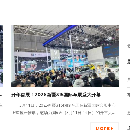
开年首展！2026新疆315国际车展盛大开幕
在
3月11日，2026新疆315国际车展在新疆国际会展中心
加
正式拉开帷幕，这场为期6天（3月11日-16日）的开年大型
集
车展，作为西北人气销量标杆盛会，以品牌全、车型多、价
策
格低、福利足为核心，汇聚全球千款车型、60款新车首发，
MORE