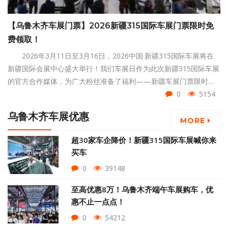
【乌鲁木齐车展门票】2026新疆315国际车展门票限时免
费领取！
2026年3月11日至3月16日，2026中国·新疆315国际车展将在
新疆国际会展中心盛大举行！我们车展日作为此次新疆315国际车展
的官方合作媒体，为广大粉丝准备了福利——新疆车展门票限时免
费领取！赶紧点击页面下方按钮领取吧！
0
5154
乌鲁木齐车展优惠
MORE
超30家车企降价！新疆315国际车展喊你来
买车
0
39148
至高优惠8万！乌鲁木齐端午车展购车，优
惠不止一点点！
0
54212