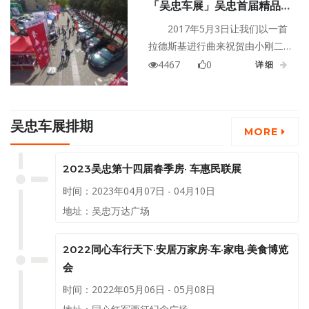
「吴忠车展」吴忠首届精品二
型。
手车展圆满落幕
2017年5月3日让我们以一首
拉德斯基进行曲来祝贺由小刚二
手车6S店主办的吴忠首届精品二
4467
0
详细
手车展，在吴忠市中达广场圆满
落下帷幕。
吴忠车展排期
MORE
2023吴忠第十四届春季房· 车惠民联展
时间：2023年04月07日 - 04月10日
地址：吴忠万达广场
2022同心车行天下·安居万家房·车·家电·美食博览
会
时间：2022年05月06日 - 05月08日