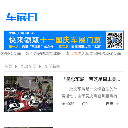
这是PC页面，为了更好的浏览体验，请
点击
进入车展日网移动端页面。
首页
吴忠车展
车展新闻
「吴忠车展」宝芝星周末吴忠
车展活动圆满结束
此次车展是一次综合型的外
展活动，由于吴忠离银川距离有
点远，宝芝星为满足吴忠客户看
4086
0
详细
车、评估车、购车难的问题，特
地从银川赶到吴忠，为吴忠的客
户朋友们奉上宝芝星的多款车