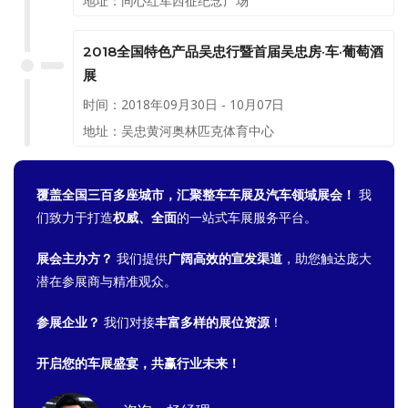
地址：同心红军西征纪念广场
2018全国特色产品吴忠行暨首届吴忠房·车·葡萄酒
展
时间：2018年09月30日 - 10月07日
地址：吴忠黄河奥林匹克体育中心
覆盖全国三百多座城市，汇聚整车车展及汽车领域展会！
我
们致力于打造
权威、全面
的一站式车展服务平台。
展会主办方？
我们提供
广阔高效的宣发渠道
，助您触达庞大
潜在参展商与精准观众。
参展企业？
我们对接
丰富多样的展位资源
！
开启您的车展盛宴，共赢行业未来！