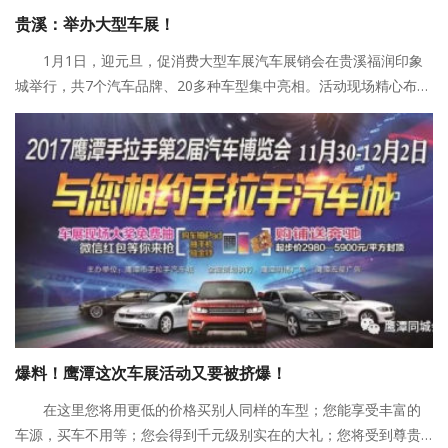
贵溪：举办大型车展！
1月1日，迎元旦，促消费大型车展汽车展销会在贵溪福润印象
城举行，共7个汽车品牌、20多种车型集中亮相。活动现场精心布
置，做到有效果有品位。专业的车模团队和系列表演活动，烘托出
喜气洋洋的热闹气氛。据悉，车展活动反响良好，两天内便售出30
余辆汽车。
爆料！鹰潭这次车展活动又要被挤爆！
在这里您将用更低的价格买别人同样的车型；您能享受丰富的
车源，买车不用等；您会得到千元级别实在的大礼；您将受到尊贵