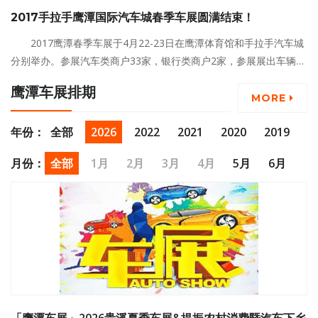
的VIP级的购车待遇
2017手拉手鹰潭国际汽车城春季车展圆满结束！
2017鹰潭春季车展于4月22-23日在鹰潭体育馆和手拉手汽车城
分别举办。参展汽车类商户33家，银行类商户2家，参展展出车辆19
4辆取得了174辆销售佳绩！丰富了鹰潭市民的业余生活，很好的促
鹰潭车展排期
进了鹰潭市汽车产业健康向上的发展！
MORE
年份：
全部
2026
2022
2021
2020
2019
2017
月份：
全部
1月
2月
3月
4月
5月
6月
7月
8月
9月
10月
11月
12月