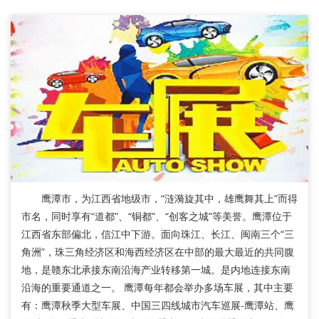
鹰潭市，为江西省地级市，“涟漪旋其中，雄鹰舞其上”而得
市名，同时享有“道都”、“铜都”、“创客之城”等美誉。鹰潭位于
江西省东部偏北，信江中下游。面向珠江、长江、闽南三个“三
角洲”，珠三角经济区和海西经济区在中部的最大最近的共同腹
地，是赣东北承接东南沿海产业转移第一城。是内地连接东南
沿海的重要通道之一。 鹰潭每年都会举办多场车展，其中主要
有：鹰潭秋季大型车展、中国三四线城市汽车巡展-鹰潭站、鹰