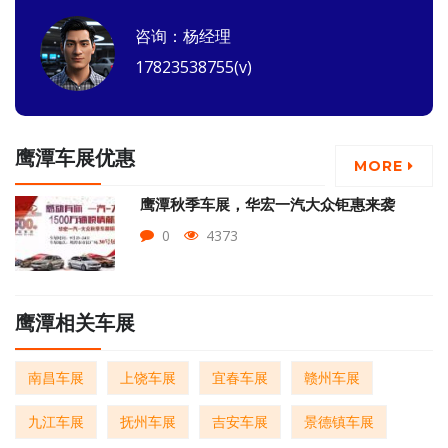
咨询：杨经理
17823538755(v)
鹰潭车展优惠
MORE
鹰潭秋季车展，华宏一汽大众钜惠来袭
0
4373
鹰潭相关车展
南昌车展
上饶车展
宜春车展
赣州车展
九江车展
抚州车展
吉安车展
景德镇车展