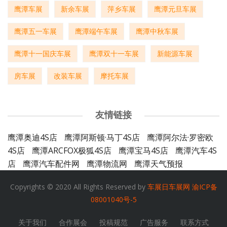
鹰潭车展
新余车展
萍乡车展
鹰潭元旦车展
鹰潭五一车展
鹰潭端午车展
鹰潭中秋车展
鹰潭十一国庆车展
鹰潭双十一车展
新能源车展
房车展
改装车展
摩托车展
友情链接
鹰潭奥迪4S店
鹰潭阿斯顿·马丁4S店
鹰潭阿尔法·罗密欧
4S店
鹰潭ARCFOX极狐4S店
鹰潭宝马4S店
鹰潭汽车4S
店
鹰潭汽车配件网
鹰潭物流网
鹰潭天气预报
Copyrights © 2020 All Rights Reserved by
车展日车展网
渝ICP备
08001040号-5
关于我们
合作展会
投稿规范
广告服务
联系方式