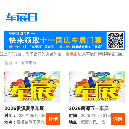
这是PC页面，为了更好的浏览体验，请
点击
进入车展日网移动端页面。
首页
鹰潭车展
2026贵溪夏季车展
2026鹰潭五一车展
时间：
2026年06月20日 - 06月
时间：
2026年05月01日 - 05月
详情
详情
21日
03日
地点：
贵溪荣腾国际汽车城
地点：
鹰潭市民广场