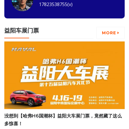
17823538755(v)
益阳车展门票
MORE
没想到【哈弗H6国潮杯】益阳大车展门票，竟然藏了这么
多惊喜！