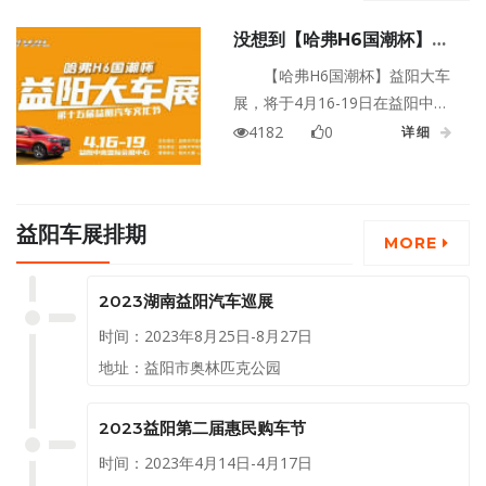
没想到【哈弗H6国潮杯】益
阳大车展门票，竟然藏了这么
【哈弗H6国潮杯】益阳大车
多惊喜！
展，将于4月16-19日在益阳中南
国际会展中心隆重举行！本届车
4182
0
详细
展展区面积大，有室内、室外展
区！汇集了益阳地区众多品牌及
百余款车型！不要以为这只是一
益阳车展排期
张普通的门票哦，它可是涵盖了
MORE
多重福利呢！跟小编一起来看看
吧！
2023湖南益阳汽车巡展
时间：2023年8月25日-8月27日
地址：益阳市奥林匹克公园
2023益阳第二届惠民购车节
时间：2023年4月14日-4月17日