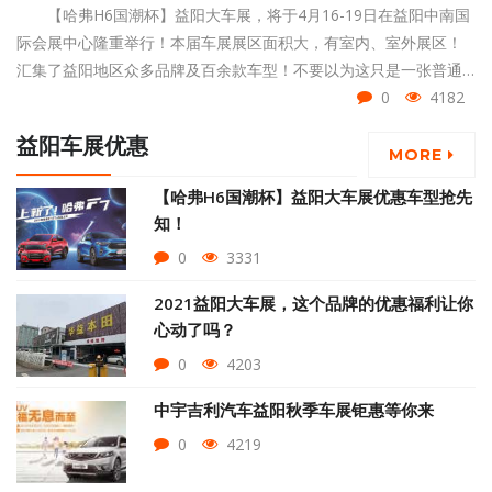
【哈弗H6国潮杯】益阳大车展，将于4月16-19日在益阳中南国
际会展中心隆重举行！本届车展展区面积大，有室内、室外展区！
汇集了益阳地区众多品牌及百余款车型！不要以为这只是一张普通
的门票哦，它可是涵盖了多重福利呢！跟小编一起来看看吧！
0
4182
益阳车展优惠
MORE
【哈弗H6国潮杯】益阳大车展优惠车型抢先
知！
0
3331
2021益阳大车展，这个品牌的优惠福利让你
心动了吗？
0
4203
中宇吉利汽车益阳秋季车展钜惠等你来
0
4219