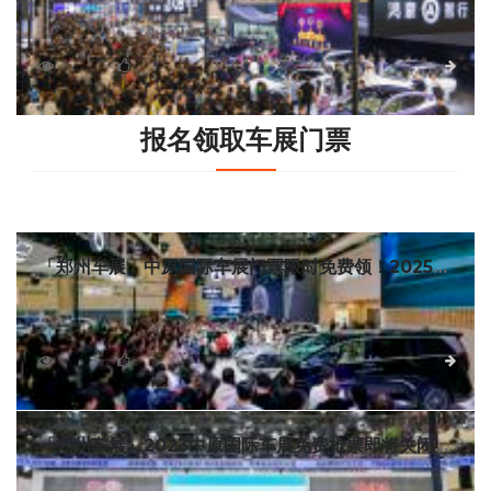
这里要告诉大家一个好消息，车展日作为此次展会的官方
合作媒体，限时赠送郑州国际车展门票！数量有限，先到先
得！点击页面下方按钮即可领取郑州车展门票，不过要注意
5941
0
详细
哦，领票时间在开展前一天就截止啦。
报名领取车展门票
「郑州车展」中原国际车展门票限时免费领！2025中
原国际车展邀您共赴未来智驾盛宴
2025第十四届中原国际汽车展览会暨新能源智能出行展
（简称：中原国际车展），即将于6月13日至16日在郑州国际
会展中心盛大启幕。为回馈广大车迷与消费者，车展日联合展
3560
0
详细
会方开展中原国际车展门票限时免费领取活动，诚邀您免费入
场，零距离感受未来出行科技的魅力！
「郑州车展」2023中原国际车展免费抢票即将关闭，
速领门票拿好礼啦！
2023第十二届中原国际车展将于6月9-12日在郑州CBD国