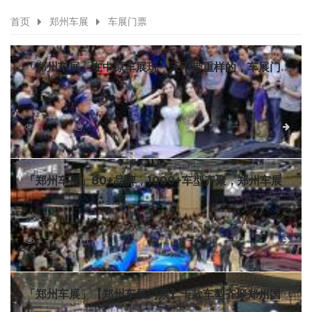
首页
郑州车展
车展门票
「郑州车展」在中原车展玩一天不带重样的，车展门票
限时免费领
河南最好玩的车展来了！6月18日至21日，2026第十五届
中原国际车展就在郑州国际会展中心。60+汽车品牌，800+热
门车型，超多新车齐上阵！买车立省上万元，最值得期待的是
6553
0
详细
中原车展10大活动逐一解锁，现中原国际车展门票限时免费，
点击页面下方按钮即可领取！
「郑州车展」80+品牌，1000+车型齐聚，郑州车展门
票限时免费！
2025年11月6日至10日，备受瞩目的2025第十七届郑州国
际汽车展览会暨新能源・智能网联汽车展览会（简称：2025郑
州国际车展）将在郑州国际会展中心盛大开幕。我们准备了此
16969
0
详细
次郑州国际车展门票，限时免费赠送，赠票数量有限，先到先
得，需要的请文末领取！
「郑州车展」【郑州车展门票】千款车型齐聚郑州国际
车展，车展门票限时免费领取！