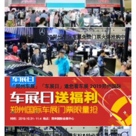
际会展中心荣耀启幕。现免费抢票活动火爆进行中，每日限量
499张，先领先得！
59466
0
详细
「郑州车展」2020郑州国际车展免费门票火爆抢购中
2020第十三届郑州国际汽车展览会暨新能源·智能网联汽车
展览会|房车露营展（简称：郑州国际车展）11月我们如约而
至！小编这就诚意满满的奉上郑州国际车展免费抢票攻略，艾
12614
1
详细
瑞巴蒂，还在等什么?是时候展示真正的手速了！2020郑州国际
车展价值30元车展门票免费派送中，数量有限，先领先得！仅
限10000张！！！
「郑州车展」「车展日」邀您看车展 2019郑州国际车
展门票限量抢
2019第十二届郑州国际汽车展览会暨新能源∙智联网联汽车
展览会（简称：郑州国际车展）将于10月31日-11月4日在郑州
国际会展中心盛大举行。 想去看车展，门票准备好了吗？【车
10458
0
详细
展日】车展网为大家准备了50张此次郑州国际车展门票，需要
就赶快来领吧！
「郑州车展」免费门票&免费车贴&特价车，2019郑州