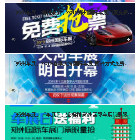
「郑州车展」福利来了，2019郑州国际车展门票免费
开抢啦！
2019第十二届郑州国际车展也送来福利，现在关注“郑州国
际车展”官方微信，即可免费获得价值30元的车展门票，数量有
限，仅限10000张，先领先得！
5542
0
详细
「郑州车展」2019春季大河国际车展 两种方式免费领
取参观券
不要门票，免费参观，十五年来，大河车展始终坚持，这
也让中原汽车爱好者得到便利。为了能够更加方便大家安全省
时看车展，2019春季大河国际车展除了可以填写纸质参观券入
4186
0
详细
场外，还新增电子参观券，可提前获取“入场券”，方便进入现场
时快速使用。
「郑州车展」「车展日」送福利 郑州国际车展门票限
量抢
2018第十一届郑州国际汽车展览会暨第三届河南新能源•智
能汽车展（以下简称：郑州国际车展）将于11月1-5日在郑州国