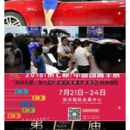
电子门票已经正式上线了，即日起关注“河南新能源车展”即可0
元领取车展门票一张！每天限量100张，赶快喊上你的小伙伴们
3833
0
详细
一起观展吧！
「郑州车展」大河车展免门票，你知道参观券怎么领吗
不要门票，免费参观，14年来，大河车展始终坚持，这也
让中原汽车爱好者得到便利。如今，为了节省大家的时间，
2018秋季大河国际车展升级了电子参观券，可以收在微信卡包
4079
0
详细
里，更方便，更快捷。
「郑州车展」第七届中原国际车展即将开启 快来领取
车展门票
7月21-24日，2018第七届中原国际汽车展览会暨中原汽车
文化旅游节(以下简称“中原国际车展)将于郑州国际会展中心开
幕！快来领取免费门票！
4564
0
详细