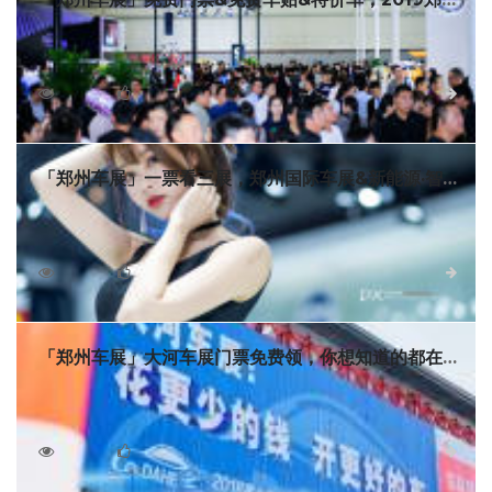
国际车展福利覆盖全城！
2019第十二届郑州国际车展定于10月31日-11月4日在郑州
国际会展中心启幕。为回馈广大消费者多年的信赖，展前两个
月就开通免费送车展门票通道，免费领车展门票还可参与抢特
7710
0
详细
价车活动，有车一族还可参与车展老司机系列活动。
「郑州车展」一票看三展，郑州国际车展&新能源·智能
汽车展&房车露营展来啦！
10月31日-11月4日，郑州CBD国际会展中心，百余个汽车
品牌、千余款热销车型，热门车、新车、超跑都将汇集于此，
2019郑州国际车展展会规模、展会规格、参展品牌等迎来新升
7535
0
详细
级。现郑州国际车展门票免费领取中，领取成功即可一票观尽
三大展！
「郑州车展」大河车展门票免费领，你想知道的都在这
儿
河南规模最大、中部地区最大的国际车展之一——秋季大
河国际车展将于9月20日至23日在郑州国际会展中心举办！
6202
0
详细