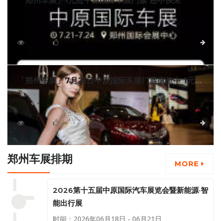
「郑州车展」1元抢中原国际车展门票 还不快来
2018第七届中原国际汽车展览会将于7月21—24日在郑州
国际会展中心盛大开幕。届时车展现场6 5万平方米的展出面积
将云集全球70多个主流汽车品牌。在广大车迷的热情追捧下，
3751
0
详细
微信一元抢票已经火热开抢中啦！
「郑州车展」7月21日中原国际车展门票疯抢中 1元顶
20元！
为答谢中原地区消费者长期的关注与支持，中原国际车展
组委会已经全面启动“一元抢票”活动，仅需1元钱，即可购得价
值20元的车展门票，数量有限，先到先得。
4324
0
详细
郑州车展排期
MORE
2026第十五届中原国际汽车展览会暨新能源·智
能出行展
时间：2026年06月18日 - 06月21日