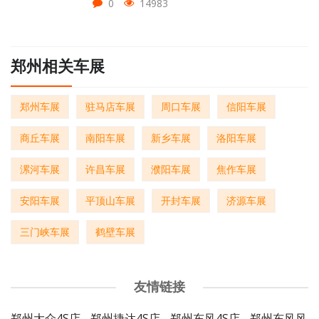
0
14983
郑州相关车展
郑州车展
驻马店车展
周口车展
信阳车展
商丘车展
南阳车展
新乡车展
洛阳车展
漯河车展
许昌车展
濮阳车展
焦作车展
安阳车展
平顶山车展
开封车展
济源车展
三门峡车展
鹤壁车展
友情链接
郑州大众4S店
郑州捷达4S店
郑州东风4S店
郑州东风风