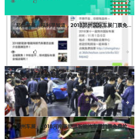
际会展中心盛大举行。作为此次郑州国际车展官方合作媒体，
3360
0
详细
「车展日」为大家争取到了50张车展门票，有需要的盆友赶快
来抢！
「郑州车展」福利早知道，2018郑州国际车展门票免
费送
郑州下半年大小车展几十场，但能称得上国际车展的只有
11月1-5日在郑州国际会展中心举办的2018郑州国际车展，今
天距离郑州国际车展开幕还有22天作为这么大型的国际车展，
3975
0
详细
精心策划的亮点活动必不可少
「郑州车展」全城寻找“老司机”派福利，郑州国际车展
门票大放送！
2018第十一届郑州国际车展将于11月1-5日在郑州CBD国
际会展中心隆重举办！即日起报名参与领车贴活动，就可获得
老司机专属车贴、郑州国际车展电子门票、郑州国际会展中心
4004
0
详细
免费停车券，应有尽有的福利，
「郑州车展」2018河南新能源智能汽车展门票免费抢
2018第三届河南新能源·智能汽车展免费抢票啦！目前车展