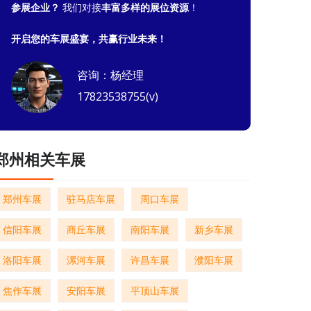
参展企业？
我们对接
丰富多样的展位资源
！
开启您的车展盛宴，共赢行业未来！
咨询：杨经理
17823538755(v)
郑州相关车展
郑州车展
驻马店车展
周口车展
信阳车展
商丘车展
南阳车展
新乡车展
洛阳车展
漯河车展
许昌车展
濮阳车展
焦作车展
安阳车展
平顶山车展