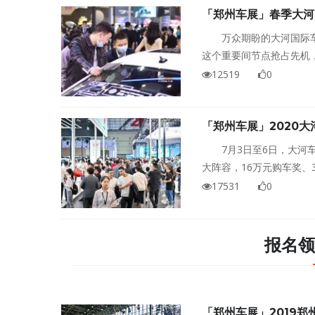
「郑州车展」春季大河
万众期盼的大河国际车
这个重要间节点抢占先机
策，万元现金优惠比比皆
12519
0
不论是买新车还是换老车
「郑州车展」2020
7月3日至6日，大
大阵容，16万元购车奖、
键词，注解得淋漓尽致。
17531
0
报名领
「郑州车展」2019