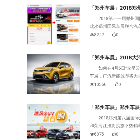
「郑州车展」2018
2018第十一届郑州
此次郑州国际车展联合汽
享“特价车品牌专区”。
8247
0
「郑州车展」2018
如何在4月6日“众星
车展，广汽新能源即将大
限惊喜正在等着你！
10560
0
「郑州车展」郑州车展
2018郑州第八届国
和荣海江淮将携旗下热销
千万别错过哦！
6075
0