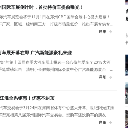
郑州国际车展倒计时，首批特价车提前曝光！
国际汽车展览会将于11月1日在郑州CBD国际会展中心盛大启幕！
车厂家、区域、经销商三方，打破市场最低价，推出车展专供专
现免费领取车展门票即可进入抢特价车通道。
详细
大河车展开幕在即 广汽新能源豪礼来袭
云集”的第十四届春季大河车展上挑选一台心仪的爱车？2018大河
手笔重磅出击，清明小长假郑州国际会展中心广汽新能源展台，无
详细
江淮全系钜惠！优惠不封顶
际汽车交易会于3月24日在河南省体育中心盛大开幕。世纪阳光江淮
车型亮相第八届郑州国际汽车交易会。想购车还没购车的朋友，可
详细