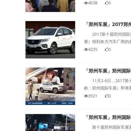
已迎来二十多款特价车重
4038
0
入抢特价车的行列。
「郑州车展」2017
2017第十届郑州国
展）得到各大汽车厂商的鼎
车”“车展专供车”等车展
4235
0
「郑州车展」郑州国际
11月2-6日，20
称：郑州国际车展）即将
会提供的专属特价车都已早
3921
0
「郑州车展」郑州国际
第十届郑州国际车展