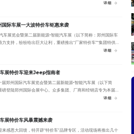
磅加盟，将以年度最大优惠力度呈现给现场观众，现已有千余人加
详细
郑州国际车展一大波特价车钜惠来袭
际汽车展览会暨第二届新能源•智能汽车展（以下简称：郑州国际车
力支持，纷纷给出巨大让利，重磅推出“厂家特价车”“集团特供
特价车专享活动。
详细
车展特价车迎来Jeep指南者
17第十届郑州国际汽车展览会暨第二届新能源•智能汽车展（以下简
重磅登陆郑州国际会展中心。众多集团、厂商和经销店专为本届展
早准备到位，本周为您曝光车展特价车——Jeep指南者。
详细
车展特价车风暴震撼来袭
迎来感恩大回馈，特开辟“特价车”品牌专区，活动现场将推出几十