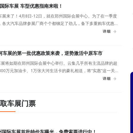
国际车展 车型优惠指南来啦！
展来了！4月8日-12日，就在郑州国际会展中心。为了在一季度
，各大汽车品牌参展厂商个个都铆足了劲儿，备下多重购车优惠政
是，还有车展限定特惠名额等你来抢。超低首付，万元置换补贴，
详细
，优惠都是实实在在。
大河车展的第一批优惠政策来袭，逆势激活中原车市
河车展将如期在郑州国际会展中心举行。云集几乎所有主流品牌的超
300万元加油卡、1万张大河生活卡的豪礼相送，将“实惠”这一关
详细
取车展门票
郑州国际车展首批特价车曝光，免费索票进行中！