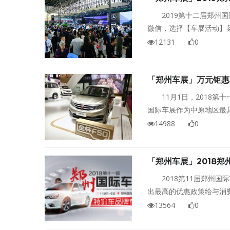
2019第十二届郑
微信，选择【车展活动】
特价车型，获得专属抢特
12131
0
「郑州车展」万元钜惠
11月1日，2018
国际车展作为中原地区最
14988
0
「郑州车展」2018
2018第11届郑州
出最高的优惠政策给与消
支持，展会特推出了抢特
13564
0