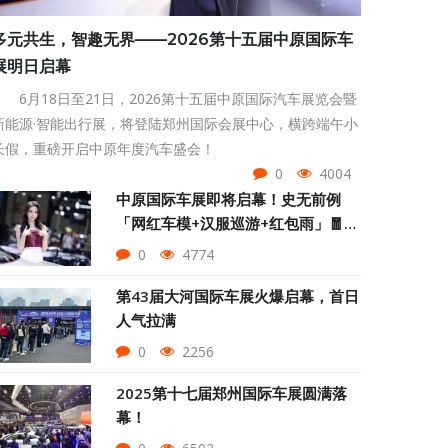
多元共生，智趣无界——2026第十五届中原国际车
展明日启幕
6月18日至21日，2026第十五届中原国际汽车展览会暨
新能源·智能出行展，将登陆郑州国际会展中心，横跨端午小
长假，重磅开启中原年度汽车盛会！
0
4004
中原国际车展即将启幕！史无前例
「网红车模+汉服巡游+红包雨」🧧一
张门票玩到嗨
0
4774
第43届大河国际车展火爆启幕，首日
人气拉满
0
2256
2025第十七届郑州国际车展圆满落
幕！