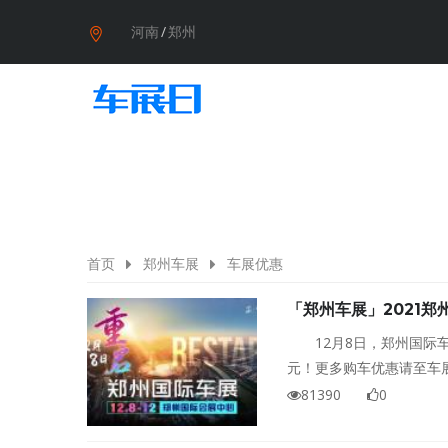
河南
/
郑州
首页
郑州车展
车展优惠
「郑州车展」2021
12月8日，郑州国
元！更多购车优惠请至车
81390
0