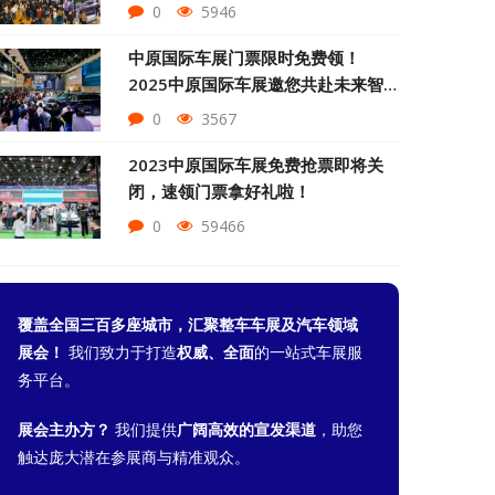
0
5946
中原国际车展门票限时免费领！
2025中原国际车展邀您共赴未来智
驾盛宴
0
3567
2023中原国际车展免费抢票即将关
闭，速领门票拿好礼啦！
0
59466
覆盖全国三百多座城市，汇聚整车车展及汽车领域
展会！
我们致力于打造
权威、全面
的一站式车展服
务平台。
展会主办方？
我们提供
广阔高效的宣发渠道
，助您
触达庞大潜在参展商与精准观众。