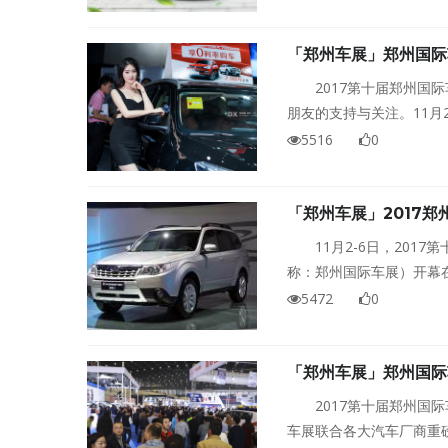
「郑州车展」郑州国际
2017第十届郑州
朋友的支持与关注。11月
进一步扩大，以最大的诚
5516
0
「郑州车展」2017郑
11月2-6日，20
称：郑州国际车展）开幕
牌，挑战价格极限，只等
5472
0
「郑州车展」郑州国际
2017第十届郑州国
车展联合各大汽车厂商重