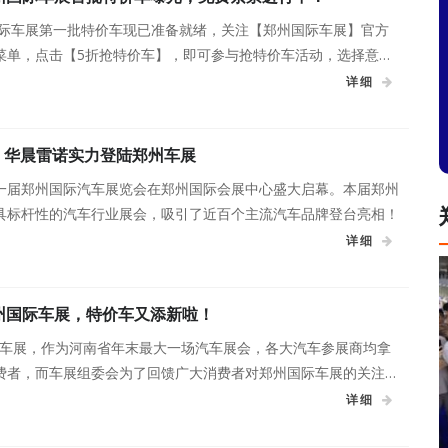
州国际车展第一批特价车现已准备就绪，关注【郑州国际车展】官方
菜单，点击【5折抢特价车】，即可参与抢特价车活动，选择意向
价车资格券，保存券号，车展期间随机抽取，成为准车主。
详细
 华晨雷诺实力登陆郑州车展
第十一届郑州国际汽车展览会在郑州国际会展中心盛大启幕。本届郑州
具标杆性的汽车行业展会，吸引了近百个主流汽车品牌登台亮相！
详细
郑州国际车展，特价车又添新啦！
国际车展，作为河南省年末最大一场汽车展会，各大汽车参展商均拿
费者，而车展组委会为了回馈广大消费者对郑州国际车展的关注与
价车活动。
详细