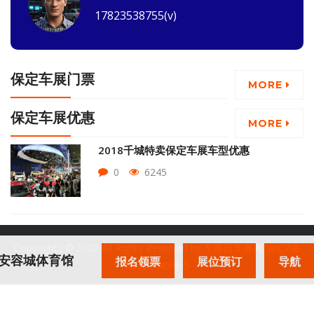
17823538755(v)
保定车展门票
MORE
保定车展优惠
MORE
2018千城特卖保定车展车型优惠
0
6245
Copyrights © 2020 All Rights Reserved by
车展日车展网
渝ICP备
：雄安容城体育馆
报名领票
展位预订
导航
08001040号-5
关于我们
合作展会
投稿规范
广告服务
联系方式