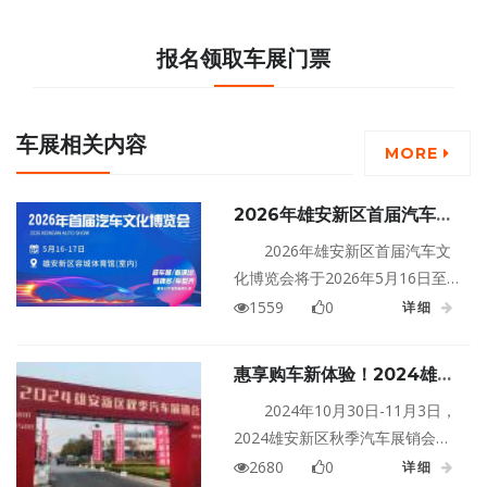
报名领取车展门票
车展相关内容
MORE
2026年雄安新区首届汽车文
化博览会
2026年雄安新区首届汽车文
化博览会将于2026年5月16日至
17日在河北保定雄安容城体育馆
1559
0
详细
盛大举行！
惠享购车新体验！2024雄安
新区秋季汽车展销会等你来！
2024年10月30日-11月3日，
2024雄安新区秋季汽车展销会，
于雄安新区建设者之家一号营地
2680
0
详细