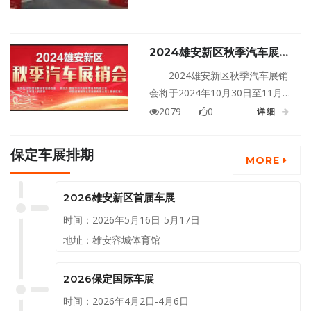
盛大开启。活动现场推出一系列
优惠政策，展会期间购车消费者
以旧换新最高享受国家最高补贴
2024雄安新区秋季汽车展销
20000元和新区补贴7500元的双
会
重政策，置换补贴最高享受省内
2024雄安新区秋季汽车展销
最高补贴15000元和新区补贴
会将于2024年10月30日至11月3
7500元的双重政策，让消费者能
日在河北保定雄安新区一号营地
2079
0
详细
够以更实惠的价格购买到心仪的
盛大举行！
汽车。
保定车展排期
MORE
2026雄安新区首届车展
时间：2026年5月16日-5月17日
地址：雄安容城体育馆
2026保定国际车展
时间：2026年4月2日-4月6日