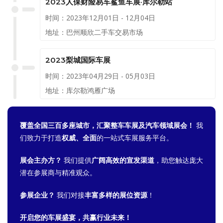
2023人保财险易车鲨鱼车展·库尔勒站
时间：2023年12月01日 - 12月04日
地址：巴州顺欣二手车交易市场
2023梨城国际车展
时间：2023年04月29日 - 05月03日
地址：库尔勒鸿雁广场
覆盖全国三百多座城市，汇聚整车车展及汽车领域展会！
我
们致力于打造
权威、全面
的一站式车展服务平台。
展会主办方？
我们提供
广阔高效的宣发渠道
，助您触达庞大
潜在参展商与精准观众。
参展企业？
我们对接
丰富多样的展位资源
！
开启您的车展盛宴，共赢行业未来！