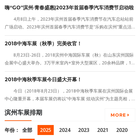
0多家汽车销售企业、40多个品牌、400多款车型在车展亮相，为今
嗨“GO”滨州·青春盛惠|2023年首届春季汽车消费节启动啦
年车市带来新一轮消费盛宴。
4月8日上午，2023年滨州首届春季汽车消费节在汽车总站站前
广场启动。2023年滨州首届春季汽车消费节是“乐购在滨州”重点活
动之一，上半年发放汽车专项消费券一千余万元，让消费者得到“真
金白银”的实惠，带动滨州汽车消费人气聚起来、市场动起来、消费
2018中海车展（秋季）完美收官！
火起来。
8月23日-26日，2018滨州中海国际车展（秋）在山东滨州国际
会展中心盛大举办。3万平米室内+室外大型展区，20余种品牌，10
0多款车型参展，此外加入新能源汽车，豪华摩托车展区，为期4天
共接待2万人次观展，成功塑造了“中海车展汽车文化节”这一综合车
2018中海秋季车展今日盛大开幕！
展文化品牌。
今日（2018年8月23日），2018中海秋季车展在滨州国际会展
中心隆重开幕，本届车展仍将以“中海车展 炫动滨州”为主题亮相，
打造专业化的汽车展览行业盛会，为前来购车的消费者提供超实
滨州车展排期
惠、高品质的购车体验！
MORE
年份：
全部
2025
2024
2023
2021
2020