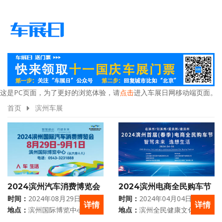
这是PC页面，为了更好的浏览体验，请
点击
进入车展日网移动端页面。
首页
滨州车展
2024滨州汽车消费博览会
2024滨州电商全民购车节
时间：
2024年08月29日 - 09月
时间：
2024年04月04日 - 04月
详情
详情
01日
06日
地点：
滨州国际博览中心
地点：
滨州全民健康文化中心
体育场（鸟巢）