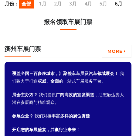
2019
2018
月份：
全部
1月
2月
3月
4月
5月
6月
7月
8月
9月
10月
11月
12月
报名领取车展门票
滨州车展门票
MORE
覆盖全国三百多座城市，汇聚整车车展及汽车领域展会！
我
们致力于打造
权威、全面
的一站式车展服务平台。
展会主办方？
我们提供
广阔高效的宣发渠道
，助您触达庞大
潜在参展商与精准观众。
参展企业？
我们对接
丰富多样的展位资源
！
开启您的车展盛宴，共赢行业未来！