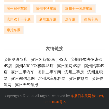
滨州端午车展
滨州中秋车展
滨州十一国庆车展
滨州双十一车展
新能源车展
房车展
改装车展
摩托车展
友情链接
滨州奥迪4S店
滨州阿斯顿·马丁4S店
滨州阿尔法·罗密欧
4S店
滨州ARCFOX极狐4S店
滨州宝马4S店
滨州汽车4S
店
滨州二手汽车
滨州二手车网
滨州二手房
滨州兼职
网
滨州99信息网
滨州汽车配件网
滨州信息网
滨州物
流网
滨州天气预报
Copyrights © 2020 All Rights Reserved by
车展日车展网
渝ICP备
08001040号-5