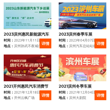
2023滨州惠民新能源汽车
2023滨州春季车展
下乡车展
时间：
2023年11月11日 - 11月
时间：
2023年04月07日 - 04月
详情
详情
12日
09日
地点：
滨州孙武不夜城广场
地点：
滨州汽车总站站前广场
2021开州惠民汽车消费节
2021滨州冬季车展
时间：
2021年12月18日 - 12月
时间：
2021年12月04日 - 12月
详情
详情
19日
05日
地点：
开州云枫广场
地点：
滨州大剧院