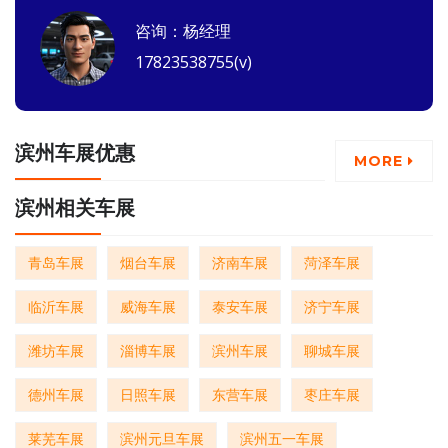
咨询：杨经理
17823538755(v)
滨州车展优惠
MORE
滨州相关车展
青岛车展
烟台车展
济南车展
菏泽车展
临沂车展
威海车展
泰安车展
济宁车展
潍坊车展
淄博车展
滨州车展
聊城车展
德州车展
日照车展
东营车展
枣庄车展
莱芜车展
滨州元旦车展
滨州五一车展