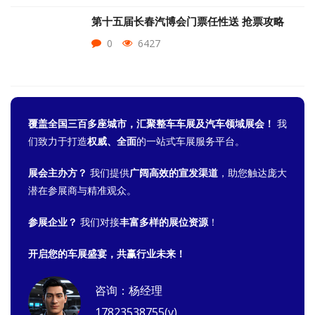
第十五届长春汽博会门票任性送 抢票攻略
0
6427
覆盖全国三百多座城市，汇聚整车车展及汽车领域展会！
我
们致力于打造
权威、全面
的一站式车展服务平台。
展会主办方？
我们提供
广阔高效的宣发渠道
，助您触达庞大
潜在参展商与精准观众。
参展企业？
我们对接
丰富多样的展位资源
！
开启您的车展盛宴，共赢行业未来！
咨询：杨经理
17823538755(v)