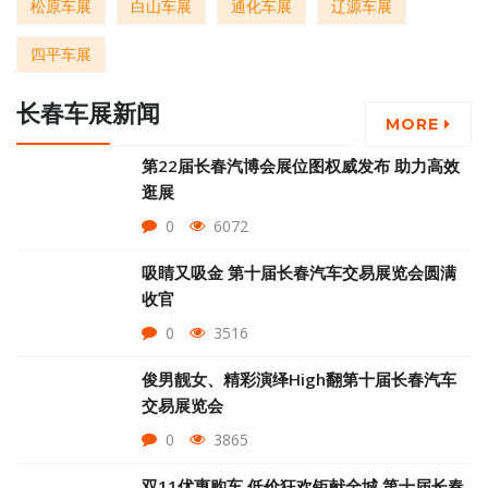
松原车展
白山车展
通化车展
辽源车展
四平车展
长春车展新闻
MORE
第22届长春汽博会展位图权威发布 助力高效
逛展
0
6072
吸睛又吸金 第十届长春汽车交易展览会圆满
收官
0
3516
俊男靓女、精彩演绎High翻第十届长春汽车
交易展览会
0
3865
双11优惠购车 低价狂欢钜献全城 第十届长春