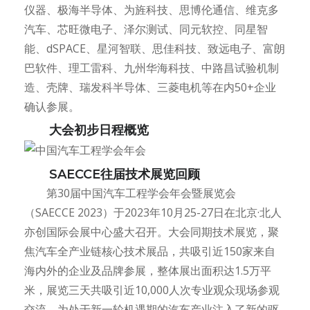
仪器、极海半导体、为旌科技、思博伦通信、维克多
汽车、芯旺微电子、泽尔测试、同元软控、同星智
能、dSPACE、星河智联、思佳科技、致远电子、富朗
巴软件、理工雷科、九州华海科技、中路昌试验机制
造、壳牌、瑞发科半导体、三菱电机等在内50+企业
确认参展。
大会初步日程概览
SAECCE往届技术展览回顾
第30届中国汽车工程学会年会暨展览会
（SAECCE 2023）于2023年10月25-27日在北京·北人
亦创国际会展中心盛大召开。大会同期技术展览，聚
焦汽车全产业链核心技术展品，共吸引近150家来自
海内外的企业及品牌参展，整体展出面积达1.5万平
米，展览三天共吸引近10,000人次专业观众现场参观
交流，为处于新一轮机遇期的汽车产业注入了新的驱