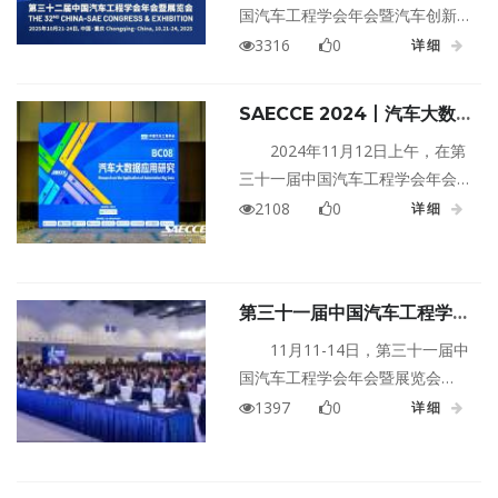
新技术展
国汽车工程学会年会暨汽车创新
技术展将于2025年10月21日至24
3316
0
详细
日在重庆重庆·科学会堂盛大举
行！
SAECCE 2024丨汽车大数
据应用研究专题论坛成功举办
2024年11月12日上午，在第
三十一届中国汽车工程学会年会
暨展览会（SAECCE 2024）期
2108
0
详细
间，由中国汽车工程学会汽车大
数据应用分会协办的汽车大数据
应用研究专题论坛在中国重庆·科
第三十一届中国汽车工程学会
学会堂成功举办。
年会暨展览会成功举办
11月11-14日，第三十一届中
国汽车工程学会年会暨展览会
（SAECCE 2024）在中国重庆·科
1397
0
详细
学会堂成功举办。为期四天的活
动，共举行了118场学术会议，
发布了2025年度中国汽车十大技