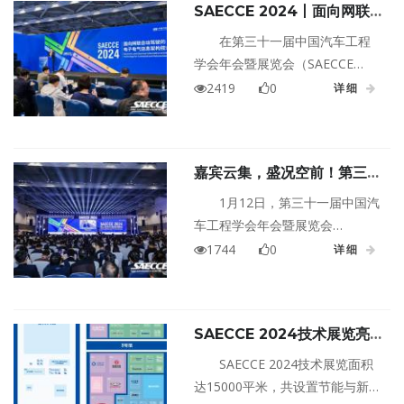
SAECCE 2024丨面向网联
术趋势等27项行业首发成果，举
自动驾驶的电子电气信息架构
办了15000㎡的汽车工程技术展及
在第三十一届中国汽车工程
技术专题论坛成功举办
2024青少年汽车科技节等一系列
学会年会暨展览会（SAECCE
活动，来自全球30余个国家千余
2024）期间，面向网联自动驾驶
2419
0
详细
家单位机构的超过6000名代表到
的电子电气信息架构技术专题论
场参会及观展。
坛于11月12日上午成功举办。本
次会议汇集了来自学术界和工业
嘉宾云集，盛况空前！第三十
界的海内外专家，分享面向网联
一届中国汽车工程学会年会暨
自动驾驶的电子电气信息架构的
1月12日，第三十一届中国汽
展览会在重庆盛大开幕
前沿技术与关键解决方案，探讨
车工程学会年会暨展览会
了驱动整车电子电气架构设计演
（SAECCE 2024）在中国重庆·科
1744
0
详细
进的AI大模型、数据驱动、设计
学会堂盛大开幕。
空间探索、生成式人工智能。
SAECCE 2024技术展览亮
点全解析，一站式领略汽车全
SAECCE 2024技术展览面积
产业链前沿技术与产品
达15000平米，共设置节能与新能