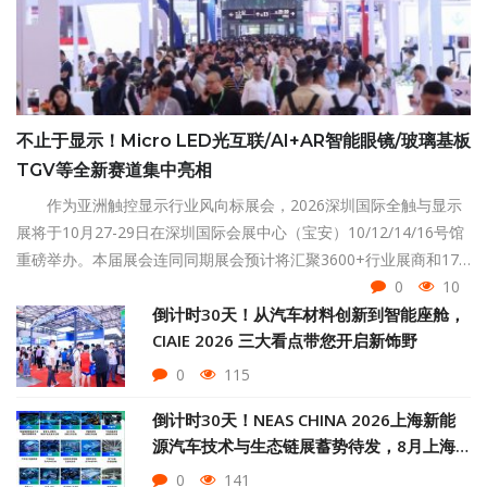
不止于显示！Micro LED光互联/AI+AR智能眼镜/玻璃基板
TGV等全新赛道集中亮相
作为亚洲触控显示行业风向标展会，2026深圳国际全触与显示
展将于10月27-29日在深圳国际会展中心（宝安）10/12/14/16号馆
重磅举办。本届展会连同同期展会预计将汇聚3600+行业展商和17
万+全球优质专业买家（包含5,000+海外买家），聚焦Micro LED光
0
10
互联、AI+AR智能眼镜、TGV技术、智能座舱、OLED柔性显示等前
倒计时30天！从汽车材料创新到智能座舱，
CIAIE 2026 三大看点带您开启新饰野
沿领域。
0
115
倒计时30天！NEAS CHINA 2026上海新能
源汽车技术与生态链展蓄势待发，8月上海
见
0
141