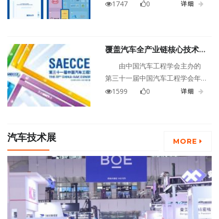
源汽车技术、智能网联汽车技
1747
0
详细
术、测试仿真与装备技术、整车
集成及共性技术等四大主题展
区，100+家海内外企业&品牌参
覆盖汽车全产业链核心技术与
与现场展示，预计吸引来自政
产品，策划四大主题五大特色
府、高校及科研机构、整车、汽
由中国汽车工程学会主办的
展，SAECCE 2024展览招
车零部件上下游企业及科技创新
第三十一届中国汽车工程学会年
商进行中
企业参会代表及参观观众5000
会暨展览会（SAECCE 2024）将
1599
0
详细
人，参观人次达20000人次。
于2024年11月11-14日在中国重
庆·科学会堂举办。SAECCE 2024
以智能涌现，迈进加速变革新阶
汽车技术展
段为主题，计划召开举办1场开幕
MORE
式及全体大会、4场主论坛、1场
CTO闭门峰会，近100场专题论坛
及技术研讨会，技术展览面积预
计15000平米。