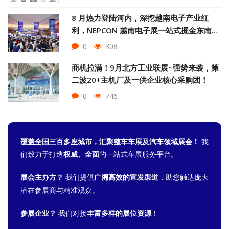
8 月热力登陆河内，深挖越南电子产业红
利，NEPCON 越南电子展一站式掘金东南亚
智造市场
0
308
商机拉满！9月北方工业联展~强势来袭，第
二波20+主机厂及一供企业核心采购团！
0
746
覆盖全国三百多座城市，汇聚整车车展及汽车领域展会！
我
们致力于打造
权威、全面
的一站式车展服务平台。
展会主办方？
我们提供
广阔高效的宣发渠道
，助您触达庞大
潜在参展商与精准观众。
参展企业？
我们对接
丰富多样的展位资源
！