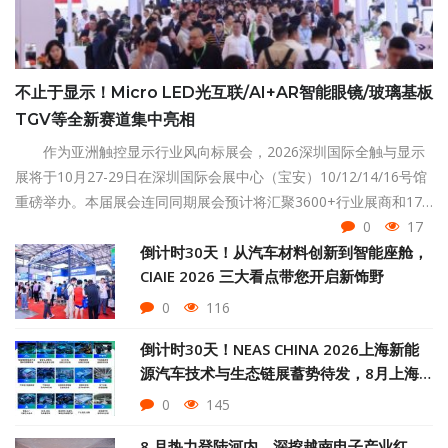
不止于显示！Micro LED光互联/AI+AR智能眼镜/玻璃基板
TGV等全新赛道集中亮相
作为亚洲触控显示行业风向标展会，2026深圳国际全触与显示
展将于10月27-29日在深圳国际会展中心（宝安）10/12/14/16号馆
重磅举办。本届展会连同同期展会预计将汇聚3600+行业展商和17
万+全球优质专业买家（包含5,000+海外买家），聚焦Micro LED光
0
17
互联、AI+AR智能眼镜、TGV技术、智能座舱、OLED柔性显示等前
倒计时30天！从汽车材料创新到智能座舱，
CIAIE 2026 三大看点带您开启新饰野
沿领域。
0
116
倒计时30天！NEAS CHINA 2026上海新能
源汽车技术与生态链展蓄势待发，8月上海
见
0
145
8 月热力登陆河内，深挖越南电子产业红