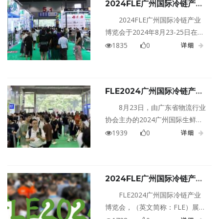
2024FLE广州国际冷链产业
博览会圆满闭幕！
2024FLE广州国际冷链产业
博览会于2024年8月23-25日在广
州 · 广交会展馆A区盛大举行。本
1835
0
详细
届展览会汇聚了优质品牌和产
品，现场参观人次达到了67,420
人次，参展商向全国各地观众展
FLE2024广州国际冷链产业
示了冷链及制冷技术-自动化冷库
博览会开幕 |
集成及物流仓储技术-冷库建设及
8月23日，由广东省物流行业
设施-冷链运输装备-冷链温控信息
协会主办的2024广州国际生鲜供
技术-冷链物流及供应链服务等上
应链及冷链技术装备展览会(简
1939
0
详细
下游全环节生态产业链。
称：FLE广州国际冷链产业博览
会)在广州盛大开展。现场参展商
向全国各地观众展示了产品和食
2024FLE广州国际冷链产业
品食材、冷链运输、仓储保鲜、
博览会│倒计时70天啦！
餐饮包装等各个环节的新技术应
FLE2024广州国际冷链产业
用和解决方案，吸引了国内的农
博览会，（英文简称：FLE）展会
产品生产加工企业、生鲜包装生