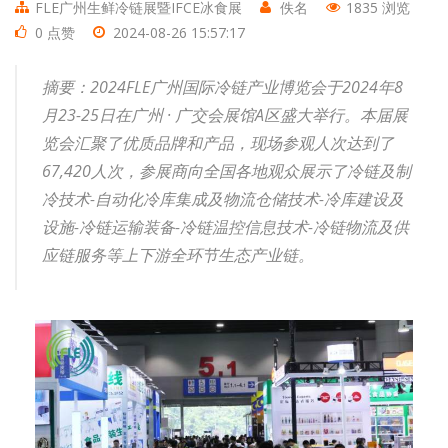
FLE广州生鲜冷链展暨IFCE冰食展
佚名
1835 浏览
0 点赞
2024-08-26 15:57:17
摘要：2024FLE广州国际冷链产业博览会于2024年8
月23-25日在广州 · 广交会展馆A区盛大举行。本届展
览会汇聚了优质品牌和产品，现场参观人次达到了
67,420人次，参展商向全国各地观众展示了冷链及制
冷技术-自动化冷库集成及物流仓储技术-冷库建设及
设施-冷链运输装备-冷链温控信息技术-冷链物流及供
应链服务等上下游全环节生态产业链。