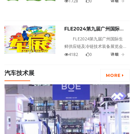
立足中国，面向一带一路沿线国
1728
0
详细
产商、连锁商超、大型酒店等专
家、地区，展会现场涵盖多场同
业采购团前来参观与洽谈。
期论坛与配对洽谈会，以智慧冷
链，链接健康为主题，同时冷链
FLE2024第九届广州国际生
最新市场机遇进行战略分享，向
鲜供应链及冷链技术装备展览
大家展示了冷链物流装备及制冷
FLE2024第九届广州国际生
会
设备上下游产业的最新技术，致
鲜供应链及冷链技术装备展览会
力推动科学技术市场转化、物流
将于2024年8月23日至25日在广
4182
0
详细
综合创新（包括装备技术、人才
东广州中国进出口商品交易会盛
培养等）推动创新建设和宣贯物
大举行！
汽车技术展
流标准化等。
MORE