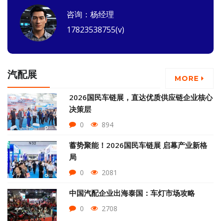
咨询：杨经理
17823538755(v)
汽配展
MORE
2026国民车链展，直达优质供应链企业核心
决策层
0
894
蓄势聚能！2026国民车链展 启幕产业新格
局
0
2081
中国汽配企业出海泰国：车灯市场攻略
0
2708