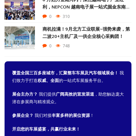
利，NEPCON 越南电子展一站式掘金东南亚
智造市场
0
310
商机拉满！9月北方工业联展~强势来袭，第
二波20+主机厂及一供企业核心采购团！
0
748
覆盖全国三百多座城市，汇聚整车车展及汽车领域展会！
我
们致力于打造
权威、全面
的一站式车展服务平台。
展会主办方？
我们提供
广阔高效的宣发渠道
，助您触达庞大
潜在参展商与精准观众。
参展企业？
我们对接
丰富多样的展位资源
！
开启您的车展盛宴，共赢行业未来！