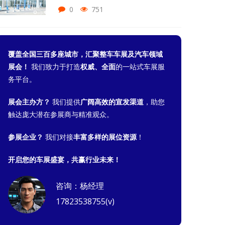
心采购团！
0
751
覆盖全国三百多座城市，汇聚整车车展及汽车领域
展会！
我们致力于打造
权威、全面
的一站式车展服
务平台。
展会主办方？
我们提供
广阔高效的宣发渠道
，助您
触达庞大潜在参展商与精准观众。
参展企业？
我们对接
丰富多样的展位资源
！
开启您的车展盛宴，共赢行业未来！
咨询：杨经理
17823538755(v)