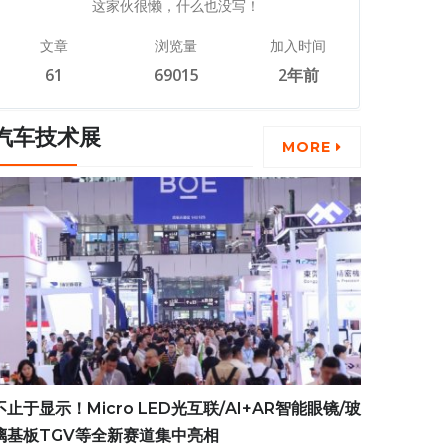
这家伙很懒，什么也没写！
文章
浏览量
加入时间
61
69015
2年前
汽车技术展
MORE
不止于显示！Micro LED光互联/AI+AR智能眼镜/玻
璃基板TGV等全新赛道集中亮相