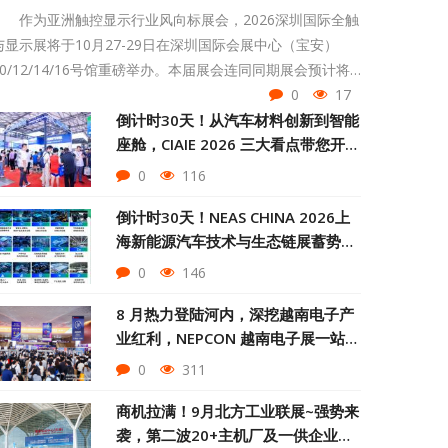
作为亚洲触控显示行业风向标展会，2026深圳国际全触
与显示展将于10月27-29日在深圳国际会展中心（宝安）
10/12/14/16号馆重磅举办。本届展会连同同期展会预计将
汇聚3600+行业展商和17万+全球优质专业买家（包含
0
17
5,000+海外买家），聚焦Micro LED光互联、AI+AR智能眼
倒计时30天！从汽车材料创新到智能
座舱，CIAIE 2026 三大看点带您开启
镜、TGV技术、智能座舱、OLED柔性显示等前沿领域。
新饰野
0
116
倒计时30天！NEAS CHINA 2026上
海新能源汽车技术与生态链展蓄势待
发，8月上海见
0
146
8 月热力登陆河内，深挖越南电子产
业红利，NEPCON 越南电子展一站式
掘金东南亚智造市场
0
311
商机拉满！9月北方工业联展~强势来
袭，第二波20+主机厂及一供企业核