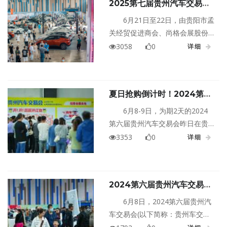
2025第七届贵州汽车交易会
正式启动
6月21日至22日，由贵阳市孟
关经贸促进商会、尚格会展股份
有限公司联合主办，贵阳尚格会
3058
0
详细
展服务有限公司执行承办的2025
第七届贵州汽车交易会(以下简
称：贵州车交会)，将在贵阳国际
夏日抢购倒计时！2024第六
会议展览中心1号馆启幕!
届贵州汽车交易会仅剩最后一
6月8-9日，为期2天的2024
天！
第六届贵州汽车交易会昨日在贵
阳国际会议展览中心钜惠开幕。
3353
0
详细
次特卖会将于6月8日至9日在贵阳
国际会议展览中心一号馆盛大返
场。本届贵州车交会可谓是众星
2024第六届贵州汽车交易会
云集，展示前沿的汽车科技与设
今日火爆开幕！
计，让广大汽车爱好者尽享一场
6月8日，2024第六届贵州汽
精彩绝伦的汽车视觉盛宴。
车交易会(以下简称：贵州车交会)
在贵阳国际会议展览中心钜惠开