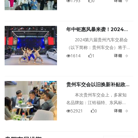
1793
0
详细
幕，本次盛会携近50汽车品牌巨
献优惠，为炎炎夏日带来一场冰
点价促销的购车狂欢。超多汽车
年中钜惠风暴来袭！2024第
品牌汇聚一堂、前所未有的优惠
六届贵州汽车交易会明日开
幅度、丰厚的购车礼品，千万不
2024第六届贵州汽车交易会
幕！
要错过！6月8-9日，贵阳国际会
（以下简称：贵州车交会）将于6
议展览中心1号馆，让您尽享看得
月8-9日在贵阳国际会议展览中心
1614
1
详细
见、摸得着的购车实惠，机不可
1号馆隆重举行。为期两天的展会
失，赶紧行动！
将汇集近50汽车品牌共同联合大
促，超多热销车型供消费者选
贵州车交会以旧换新补贴政策
购，同期将推出多重惠及消费者
曝光，让您轻松无忧换车！
的购车优惠活动，让购车消费者
本次贵州车交会上，多家知
享受到实惠、便捷的购车服务，
名品牌如：江铃福特、东风标
进一步推动年中省内汽车市场向
致、东风雪铁龙、奇瑞、长安马
52921
0
详细
上发展！
自达、星途星纪元、小鹏、奥
迪、奔腾、林肯等纷纷加入以旧
换新政策的行列。消费者只需将