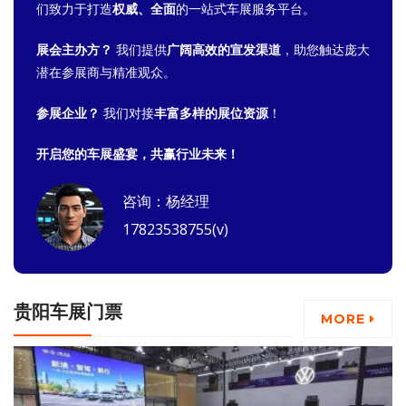
们致力于打造
权威、全面
的一站式车展服务平台。
展会主办方？
我们提供
广阔高效的宣发渠道
，助您触达庞大
潜在参展商与精准观众。
参展企业？
我们对接
丰富多样的展位资源
！
开启您的车展盛宴，共赢行业未来！
咨询：杨经理
17823538755(v)
贵阳车展门票
MORE