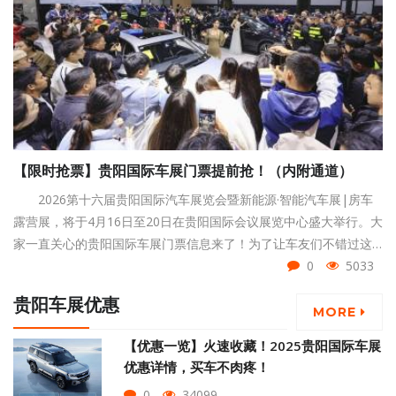
【限时抢票】贵阳国际车展门票提前抢！（内附通道）
2026第十六届贵阳国际汽车展览会暨新能源·智能汽车展|房车
露营展，将于4月16日至20日在贵阳国际会议展览中心盛大举行。大
家一直关心的贵阳国际车展门票信息来了！为了让车友们不错过这
场汽车盛宴，展宝整理了一份详细的购票与观展指南，请收好~
0
5033
贵阳车展优惠
MORE
【优惠一览】火速收藏！2025贵阳国际车展
优惠详情，买车不肉疼！
0
34099