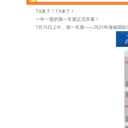
TA来了！TA来了！
一年一度的第一车展正式开幕！
7月15日上午，第一车展——2021年海南