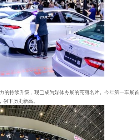
响力的持续升级，现已成为媒体办展的亮丽名片。今年第一车展
%，创下历史新高。