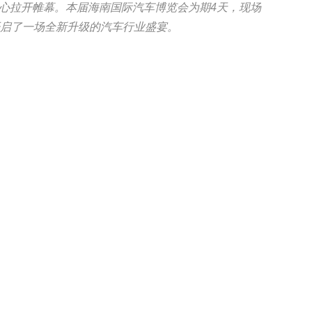
中心拉开帷幕。本届海南国际汽车博览会为期4天，现场
开启了一场全新升级的汽车行业盛宴。