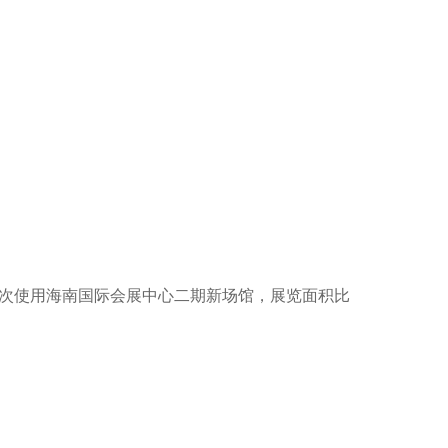
首次使用海南国际会展中心二期新场馆，展览面积比