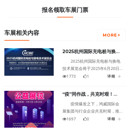
报名领取车展门票
车展相关内容
MORE
2025杭州国际充电桩与换电
技术展览会
2025杭州国际充电桩与换电
技术展览会将于2025年6月20日
至22日在浙江杭州大会展中心盛
1773
1
详细
大举行！
“疫”同作战，共克时艰！
100个公益展位，5000间酒
疫情爆发之下，鸿威国际会
店助力充电桩行业发展
展集团与行业企业共克时艰，推
动行业发展，于5月13日至6月20
1697
0
详细
日期间将开展“千万元助力行业发