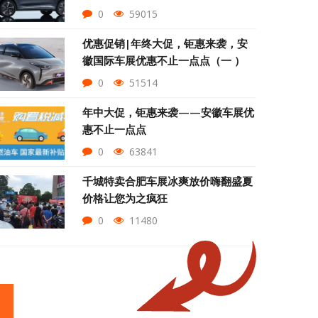
0
59015
优惠促销|年终大促，钜惠来袭，安
徽国际车展优惠不止一点点（一 ）
0
51514
年中大促，钜惠来袭——安徽车展优
惠不止一点点
0
63841
千城特卖合肥车展冰爽放价嗨翻盛夏
价格让您为之疯狂
0
11480