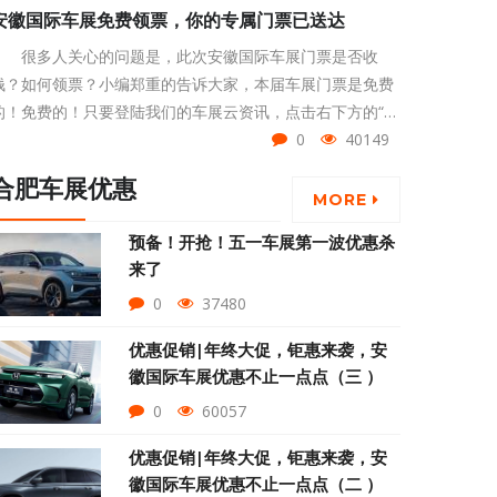
安徽国际车展免费领票，你的专属门票已送达
很多人关心的问题是，此次安徽国际车展门票是否收
钱？如何领票？小编郑重的告诉大家，本届车展门票是免费
的！免费的！只要登陆我们的车展云资讯，点击右下方的“领
票按钮”，或页面中的“限时免费领票”按钮，填写您的姓名、
0
40149
手机号与身份证号码，即可免费领取门票。
合肥车展优惠
MORE
预备！开抢！五一车展第一波优惠杀
来了
0
37480
优惠促销|年终大促，钜惠来袭，安
徽国际车展优惠不止一点点（三 ）
0
60057
优惠促销|年终大促，钜惠来袭，安
徽国际车展优惠不止一点点（二 ）