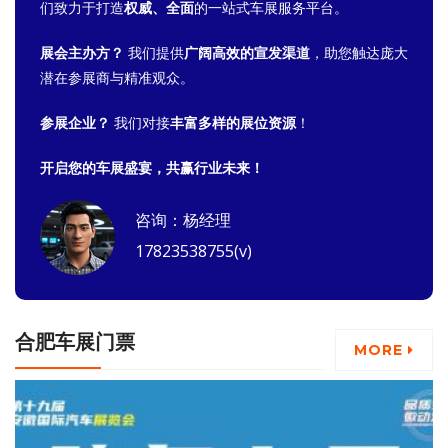
们致力于打造
权威、全面
的一站式车展服务平台。
展会主办方？
我们提供
广阔高效的宣发渠道
，助您触达庞大
潜在参展商与精准观众。
参展企业？
我们对接
丰富多样的展位资源
！
开启您的车展盛宴，共赢行业未来！
咨询：杨经理
17823538755(v)
合肥车展门票
MORE