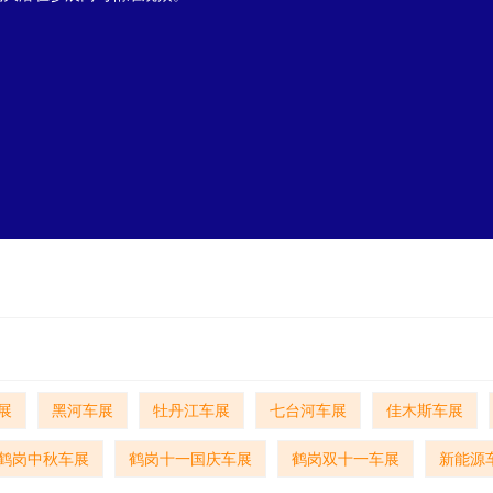
展
黑河车展
牡丹江车展
七台河车展
佳木斯车展
鹤岗中秋车展
鹤岗十一国庆车展
鹤岗双十一车展
新能源