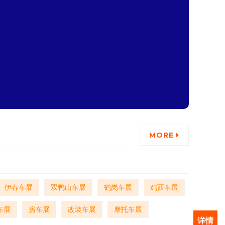
MORE
伊春车展
双鸭山车展
鹤岗车展
鸡西车展
车展
房车展
改装车展
摩托车展
详情
详情