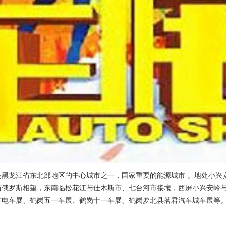
是黑龙江省东北部地区的中心城市之一，国家重要的能源城市 。地处小兴
俄罗斯相望，东南临松花江与佳木斯市、七台河市接壤，西屏小兴安岭与
广电车展、鹤岗五一车展、鹤岗十一车展、鹤岗萝北县茗君汽车城车展等