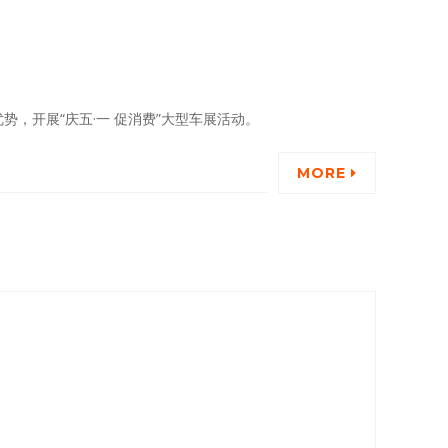
东山区为贯彻落实市委、市政府关于提振经济、促进消费的工作部署，从自身地域经济特点出发，利用汽车4S店集中在该区域的优势，开展“庆五·一 促消费”大型车展活动。
MORE