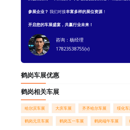
参展企业？
我们对接
丰富多样的展位资源
！
开启您的车展盛宴，共赢行业未来！
咨询：杨经理
17823538755(v)
鹤岗车展优惠
鹤岗相关车展
哈尔滨车展
大庆车展
齐齐哈尔车展
绥化车
鹤岗元旦车展
鹤岗五一车展
鹤岗端午车展