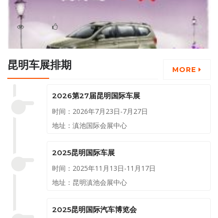
七座家用车—宝骏 730即将如7而至，小伙伴们最着急的莫
过于想知道TA神秘的“身价“了，究竟多少RMB才能开走心仪的
宝骏730？！现在就来竞猜！看看你是否有预言的本事，国际车
2055
0
详细
展门票等你来拿！
昆明车展排期
MORE
2026第27届昆明国际车展
时间：2026年7月23日-7月27日
地址：滇池国际会展中心
2025昆明国际车展
时间：2025年11月13日-11月17日
地址：昆明滇池会展中心
2025昆明国际汽车博览会