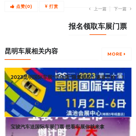
点赞(
0
)
打赏
上一篇
下一篇
报名领取车展门票
昆明车展相关内容
MORE
2023昆明国际车展“早鸟票”限量供应，速速开抢！！
先到先得，第二十届昆明国际车展“早鸟票”正式开售！请于
开展期间前往展馆入口售票处购买正价门票，50元/张。早鸟票
(单人19.9元，双人29.9元 三人39.9元)，官方标准票价为50元/
46252
0
详细
张，展前购买可享受优惠价，限量888张，售完恢复标准价。
宝骏汽车送国际车展门票 想看车展你就来拿