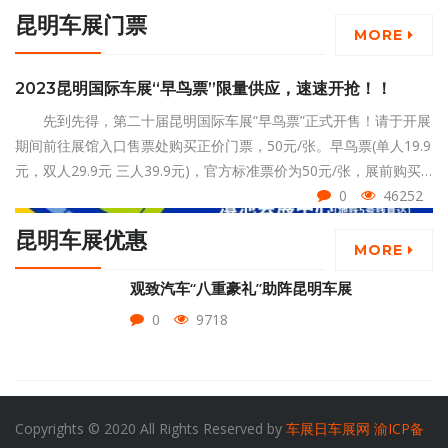
昆明车展门票
MORE
2023昆明国际车展“早鸟票”限量供应，速速开抢！！
先到先得，第二十届昆明国际车展“早鸟票”正式开售！请于开展
期间前往展馆入口售票处购买正价门票，50元/张。早鸟票(单人19.9
元，双人29.9元 三人39.9元)，官方标准票价为50元/张，展前购买
可享受优惠价，限量888张，售完恢复标准价。
0
46252
昆明车展优惠
MORE
观致汽车“八重豪礼”助阵昆明车展
0
9718
Copyrights © 2020 All Rights Reserved by
车展日车展网
渝ICP备