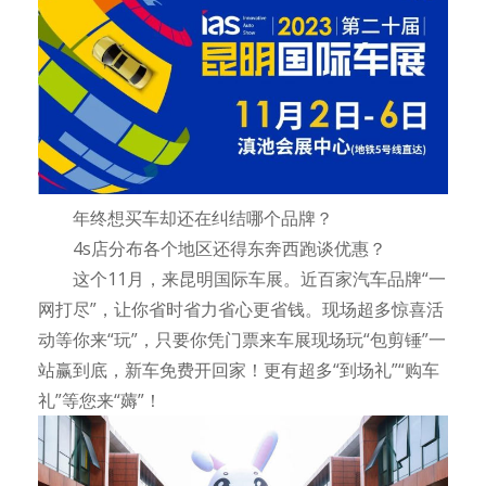
年终想买车却还在纠结哪个品牌？
4s店分布各个地区还得东奔西跑谈优惠？
这个11月，来昆明国际车展。近百家汽车品牌“一
网打尽”，让你省时省力省心更省钱。现场超多惊喜活
动等你来“玩”，只要你凭门票来车展现场玩“包剪锤”一
站赢到底，新车免费开回家！更有超多“到场礼”“购车
礼”等您来“薅”！